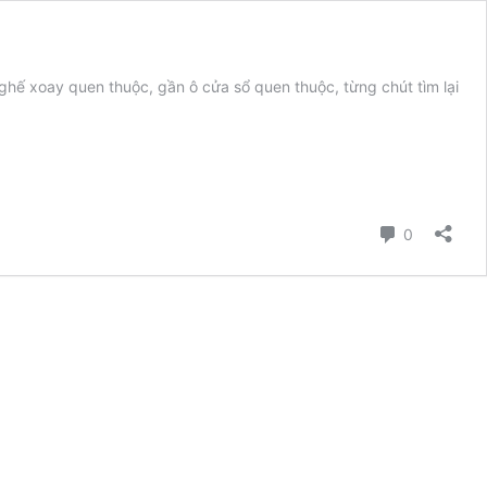
c ghế xoay quen thuộc, gần ô cửa sổ quen thuộc, từng chút tìm lại
Bình luận
0