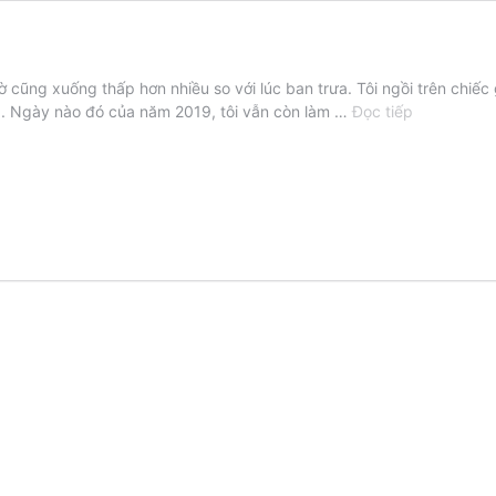
giờ cũng xuống thấp hơn nhiều so với lúc ban trưa. Tôi ngồi trên chiế
Sưởi
a. Ngày nào đó của năm 2019, tôi vẫn còn làm …
Đọc tiếp
ấm
mình
trong
những
ngày
trở
gió