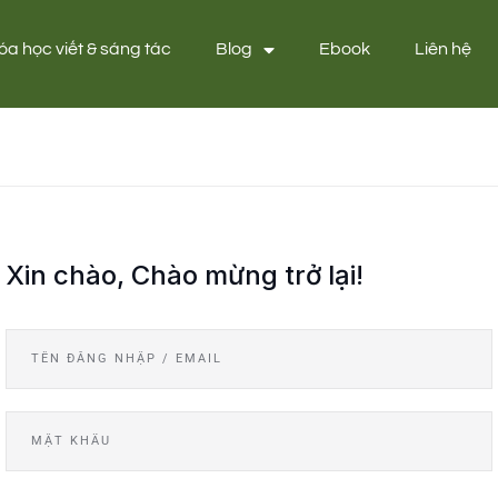
óa học viết & sáng tác
Blog
Ebook
Liên hệ
Xin chào, Chào mừng trở lại!