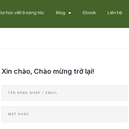
óa học viết & sáng tác
Blog
Ebook
Liên hệ
Xin chào, Chào mừng trở lại!