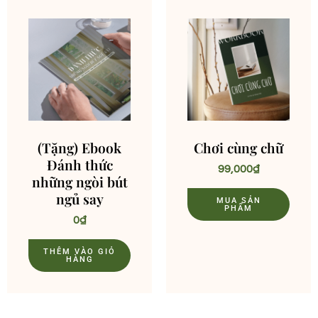
(Tặng) Ebook
Chơi cùng chữ
Đánh thức
99,000
₫
những ngòi bút
ngủ say
MUA SẢN
PHẨM
0
₫
THÊM VÀO GIỎ
HÀNG