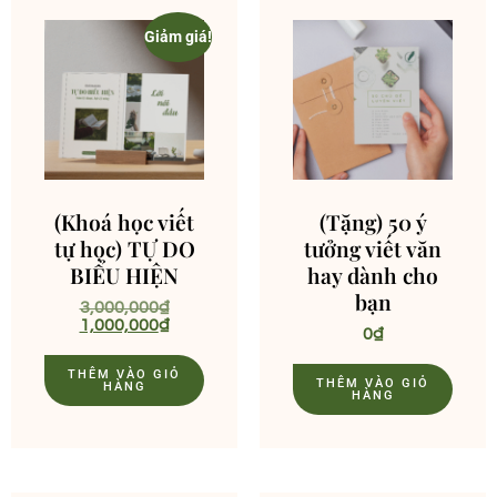
Giảm giá!
(Khoá học viết
(Tặng) 50 ý
tự học) TỰ DO
tưởng viết văn
BIỂU HIỆN
hay dành cho
bạn
3,000,000
₫
1,000,000
₫
0
₫
THÊM VÀO GIỎ
THÊM VÀO GIỎ
HÀNG
HÀNG