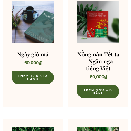
Ngày giỗ má
Nồng nàn Tết ta
– Ngân nga
69,000
₫
tiếng Việt
THÊM VÀO GIỎ
69,000
₫
HÀNG
THÊM VÀO GIỎ
HÀNG