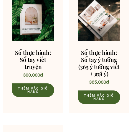
Sổ thực hành:
Sổ thực hành:
Sổ tay viết
Sổ tay ý tưởng
truyện
(365 ý tưởng viết
+ gợi ý)
300,000
₫
365,000
₫
THÊM VÀO GIỎ
HÀNG
THÊM VÀO GIỎ
HÀNG