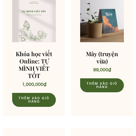
Khóa học viết
Mây (truyện
Online: TỰ
vừa)
MÌNH VIẾT
89,000
₫
TỐT
THÊM VÀO GIỎ
1,000,000
₫
HÀNG
THÊM VÀO GIỎ
HÀNG