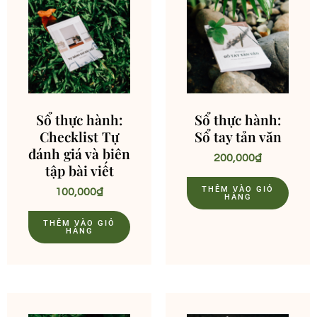
Sổ thực hành:
Sổ thực hành:
Checklist Tự
Sổ tay tản văn
đánh giá và biên
200,000
₫
tập bài viết
THÊM VÀO GIỎ
100,000
₫
HÀNG
THÊM VÀO GIỎ
HÀNG