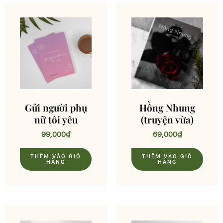
Gửi người phụ
Hồng Nhung
nữ tôi yêu
(truyện vừa)
99,000
₫
69,000
₫
THÊM VÀO GIỎ
THÊM VÀO GIỎ
HÀNG
HÀNG