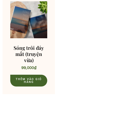
Sóng trôi đáy
mắt (truyện
vừa)
99,000
₫
THÊM VÀO GIỎ
HÀNG