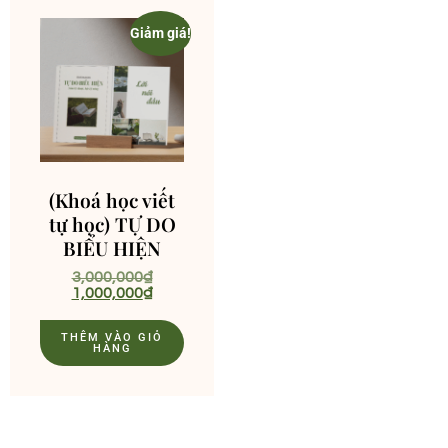
Giảm giá!
(Khoá học viết
tự học) TỰ DO
BIỂU HIỆN
3,000,000
₫
1,000,000
₫
THÊM VÀO GIỎ
HÀNG