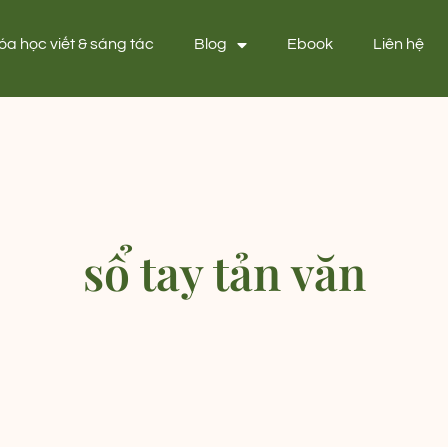
óa học viết & sáng tác
Blog
Ebook
Liên hệ
sổ tay tản văn