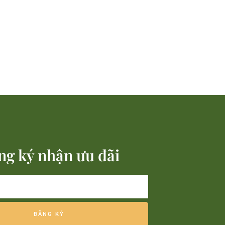
ng ký nhận ưu đãi
ĐĂNG KÝ