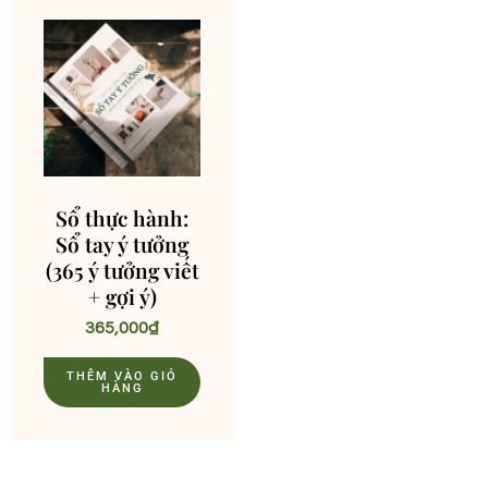
Sổ thực hành:
Sổ tay ý tưởng
(365 ý tưởng viết
+ gợi ý)
365,000
₫
THÊM VÀO GIỎ
HÀNG