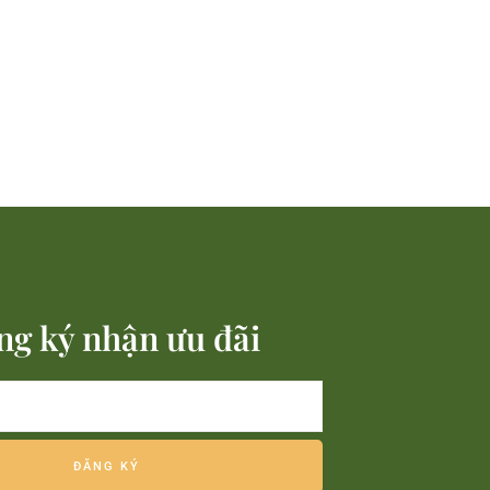
ng ký nhận ưu đãi
ĐĂNG KÝ