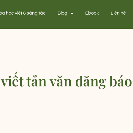
óa học viết & sáng tác
Blog
Ebook
Liên hệ
viết tản văn đăng báo