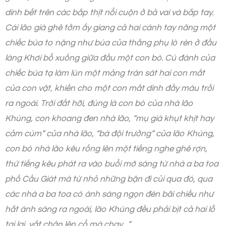
dính bết trên các bắp thịt nổi cuộn ở bả vai và bắp tay.
Cái lão già ghê tởm ấy giang cả hai cánh tay nâng một
chiếc búa to nặng như búa của thằng phụ lò rèn ở đầu
làng Khơi bổ xuống giữa đầu một con bò. Cú đánh của
chiếc búa tạ làm lún một mảng trán sát hai con mắt
của con vật, khiến cho một con mắt dính đầy máu trồi
ra ngoài. Trời đất hỡi, đúng là con bò của nhà lão
Khúng, con khoang đen nhà lão, “mụ già khụt khịt hay
cảm cúm” của nhà lão, “bà đội trưởng” của lão Khúng,
con bò nhà lão kêu rống lên một tiếng nghe ghê rợn,
thứ tiếng kêu phát ra vào buổi mờ sáng từ nhà a ba toa
phố Cầu Giát mà từ nhỏ những bận đi củi qua đó, qua
các nhà a ba toa có ánh sáng ngọn đèn bãi chiếu như
hắt ánh sáng ra ngoài, lão Khúng đều phải bịt cả hai lỗ
tai lại, vắt chân lên cổ mà chạy…”