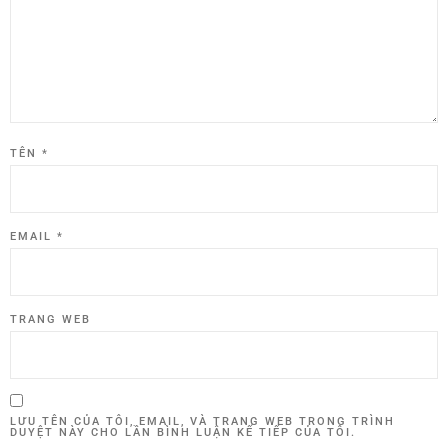
TÊN
*
EMAIL
*
TRANG WEB
LƯU TÊN CỦA TÔI, EMAIL, VÀ TRANG WEB TRONG TRÌNH
DUYỆT NÀY CHO LẦN BÌNH LUẬN KẾ TIẾP CỦA TÔI.