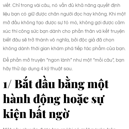
viết. Chỉ trong vài câu, nó vẫn đủ khả năng quyết định
liệu bạn có giữ được chân người đọc hay không. Khi một
mở đầu không tạo được sự tò mò, không gợi được cảm
xúc thì công sức bạn dành cho phần thân và kết truyện
biết đâu sẽ trở thành vô nghĩa, bởi độc giả đã chọn
không dành thời gian khám phá tiếp tác phẩm của bạn.
Để phần mở truyện “ngon lành” như một “mồi câu”, bạn
hãy thử áp dụng 4 kỹ thuật sau.
1/ Bắt đầu bằng một
hành động hoặc sự
kiện bất ngờ