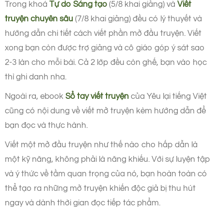
Trong khoá
Tự do Sáng tạo
(5/8 khai giảng) và
Viết
truyện chuyên sâu
(7/8 khai giảng) đều có lý thuyết và
hướng dẫn chi tiết cách viết phần mở đầu truyện. Viết
xong bạn còn được trợ giảng và cô giáo góp ý sát sao
2-3 làn cho mỗi bài. Cả 2 lớp đều còn ghế, bạn vào học
thì ghi danh nha.
Ngoài ra, ebook
Sổ tay viết truyện
của Yêu lại tiếng Việt
cũng có nội dung về viết mở truyện kèm hướng dẫn để
bạn đọc và thực hành.
Viết một mở đầu truyện như thế nào cho hấp dẫn là
một kỹ năng, không phải là năng khiếu. Với sự luyện tập
và ý thức về tầm quan trọng của nó, bạn hoàn toàn có
thể tạo ra những mở truyện khiến độc giả bị thu hút
ngay và dành thời gian đọc tiếp tác phẩm.