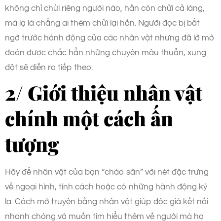
không chỉ chửi riêng người nào, hắn còn chửi cả làng,
mà lạ là chẳng ai thèm chửi lại hắn. Người đọc bị bất
ngờ trước hành động của các nhân vật nhưng đã lờ mờ
đoán được chắc hẳn những chuyện mâu thuẫn, xung
đột sẽ diễn ra tiếp theo.
2/ Giới thiệu nhân vật
chính một cách ấn
tượng
Hãy để nhân vật của bạn “chào sân” với nét đặc trưng
về ngoại hình, tính cách hoặc có những hành động kỳ
lạ. Cách mở truyện bằng nhân vật giúp độc giả kết nối
nhanh chóng và muốn tìm hiểu thêm về người mà họ