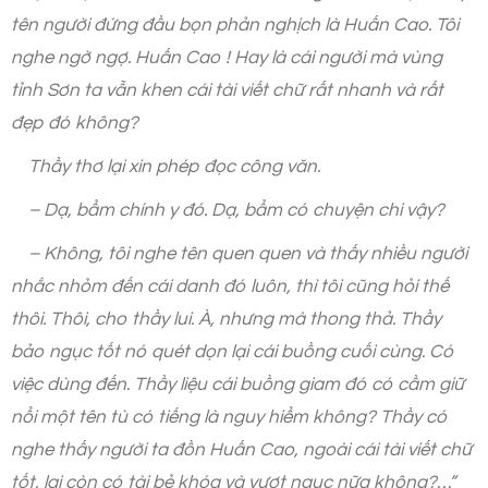
tên người đứng đầu bọn phản nghịch là Huấn Cao. Tôi
nghe ngờ ngợ. Huấn Cao ! Hay là cái người mà vùng
tỉnh Sơn ta vẫn khen cái tài viết chữ rất nhanh và rất
đẹp đó không?
Thầy thơ lại xin phép đọc công văn.
– Dạ, bẩm chính y đó. Dạ, bẩm có chuyện chi vậy?
– Không, tôi nghe tên quen quen và thấy nhiều người
nhắc nhỏm đến cái danh đó luôn, thì tôi cũng hỏi thế
thôi. Thôi, cho thầy lui. À, nhưng mà thong thả. Thầy
bảo ngục tốt nó quét dọn lại cái buồng cuối cùng. Có
việc dùng đến. Thầy liệu cái buồng giam đó có cầm giữ
nổi một tên tù có tiếng là nguy hiểm không? Thầy có
nghe thấy người ta đồn Huấn Cao, ngoài cái tài viết chữ
tốt, lại còn có tài bẻ khóa và vượt ngục nữa không?…”