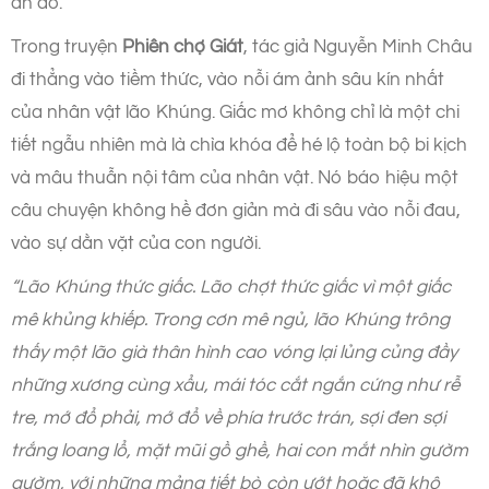
ẩn đó.
Trong truyện
Phiên chợ Giát
, tác giả Nguyễn Minh Châu
đi thẳng vào tiềm thức, vào nỗi ám ảnh sâu kín nhất
của nhân vật lão Khúng. Giấc mơ không chỉ là một chi
tiết ngẫu nhiên mà là chìa khóa để hé lộ toàn bộ bi kịch
và mâu thuẫn nội tâm của nhân vật. Nó báo hiệu một
câu chuyện không hề đơn giản mà đi sâu vào nỗi đau,
vào sự dằn vặt của con người.
“Lão Khúng thức giấc. Lão chợt thức giấc vì một giấc
mê khủng khiếp. Trong cơn mê ngủ, lão Khúng trông
thấy một lão già thân hình cao vóng lại lủng củng đầy
những xương cùng xẩu, mái tóc cắt ngắn cứng như rễ
tre, mớ đổ phải, mớ đổ về phía trước trán, sợi đen sợi
trắng loang lổ, mặt mũi gồ ghề, hai con mắt nhìn gườm
gườm, với những mảng tiết bò còn ướt hoặc đã khô