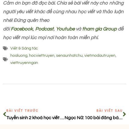
Cảm ơn bạn đã đọc bài. Chia sẻ bài viết này cho những
người yêu viết khác để cùng nhau học viết và thảo luận
nhé! Đừng quên theo
dõi
Facebook
,
Podcast
,
Youtube
và
tham gia Group
để
học viết mọi lúc mọi nơi hoàn toàn miễn phí.
Viết & Sáng tác
hoaluong
,
hocviettruyen
,
senaunhatchu
,
vietmodautruyen
,
viettruyenngan
BÀI VIẾT TRƯỚC
BÀI VIẾT SAU
Tuyển sinh 2 khoá học viết TỰ DO SÁNG TẠO và VIẾT TRUYỆN CHUYÊN SÂU (tháng 8/2025)
Ngọc Nữ: 100 bài đăng báo trong 14 tháng – từ số 0 làm nên kỳ tích