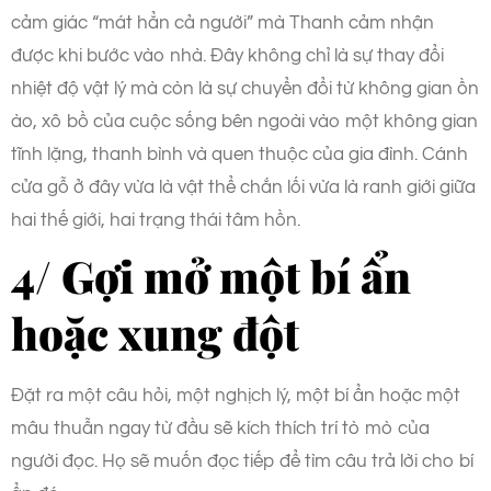
cảm giác “mát hẳn cả người” mà Thanh cảm nhận
được khi bước vào nhà. Đây không chỉ là sự thay đổi
nhiệt độ vật lý mà còn là sự chuyển đổi từ không gian ồn
ào, xô bồ của cuộc sống bên ngoài vào một không gian
tĩnh lặng, thanh bình và quen thuộc của gia đình. Cánh
cửa gỗ ở đây vừa là vật thể chắn lối vừa là ranh giới giữa
hai thế giới, hai trạng thái tâm hồn.
4/ Gợi mở một bí ẩn
hoặc xung đột
Đặt ra một câu hỏi, một nghịch lý, một bí ẩn hoặc một
mâu thuẫn ngay từ đầu sẽ kích thích trí tò mò của
người đọc. Họ sẽ muốn đọc tiếp để tìm câu trả lời cho bí