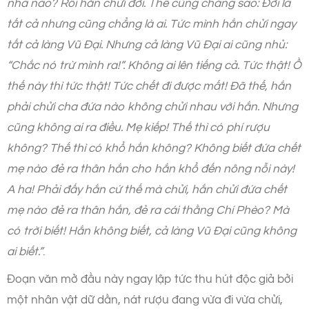
nhà nào? Rồi hắn chửi đời. Thế cũng chẳng sao: Đời là
tất cả nhưng cũng chẳng là ai. Tức mình hắn chửi ngay
tất cả làng Vũ Đại. Nhưng cả làng Vũ Đại ai cũng nhủ:
“Chắc nó trừ mình ra!”. Không ai lên tiếng cả. Tức thật! Ồ
thế này thì tức thật! Tức chết đi được mất! Đã thế, hắn
phải chửi cha đứa nào không chửi nhau với hắn. Nhưng
cũng không ai ra điều. Mẹ kiếp! Thế thì có phí rượu
không? Thế thì có khổ hắn không? Không biết đứa chết
mẹ nào đẻ ra thân hắn cho hắn khổ đến nông nỗi này!
A ha! Phải đấy hắn cứ thế mà chửi, hắn chửi đứa chết
mẹ nào đẻ ra thân hắn, đẻ ra cái thằng Chí Phèo? Mà
có trời biết! Hắn không biết, cả làng Vũ Đại cũng không
ai biết.”
.
Đoạn văn mở đầu này ngay lập tức thu hút độc giả bởi
một nhân vật dữ dằn, nát rượu đang vừa đi vừa chửi,