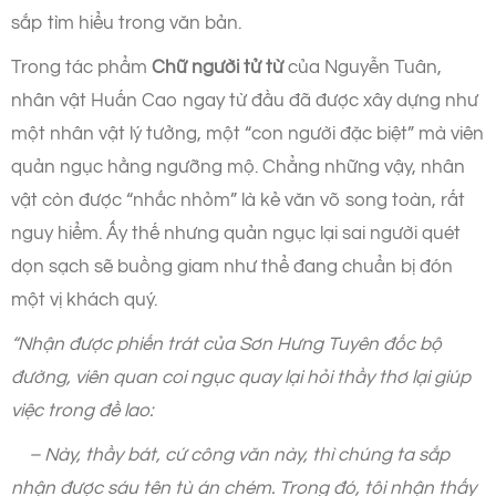
sắp tìm hiểu trong văn bản.
Trong tác phẩm
Chữ người tử từ
của Nguyễn Tuân,
nhân vật Huấn Cao ngay từ đầu đã được xây dựng như
một nhân vật lý tưởng, một “con người đặc biệt” mà viên
quản ngục hằng ngưỡng mộ. Chẳng những vậy, nhân
vật còn được “nhắc nhỏm” là kẻ văn võ song toàn, rất
nguy hiểm. Ấy thế nhưng quản ngục lại sai người quét
dọn sạch sẽ buồng giam như thể đang chuẩn bị đón
một vị khách quý.
“Nhận được phiến trát của Sơn Hưng Tuyên đốc bộ
đường, viên quan coi ngục quay lại hỏi thầy thơ lại giúp
việc trong đề lao:
– Này, thầy bát, cứ công văn này, thì chúng ta sắp
nhận được sáu tên tù án chém. Trong đó, tôi nhận thấy