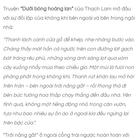
Truyện
“Dưới bóng hoàng lan”
của Thạch Lam mở đầu
với sự đối lập của không khí bên ngoài và bên trong ngôi
nhà:
“Thanh lách cánh cửa gỗ để khép, nhẹ nhàng bước vào.
Chàng thấy mát hẳn cả người; trên con đường lát gạch
bát tràng rêu phủ, những vòng ánh sáng lọt qua vòm
cây xuống nhẩy múa theo chiều gió. Một mùi lá tươi non
phảng phất trong không khí. Thanh rút khăn lau mồ hôi
trên trán – bên ngoài trời nắng gắt – rồi thong thả đi
bên bức tường hoa thấp chạy thẳng đến đầu nhà. Yên
tĩnh quá, không một tiếng động nhỏ trong căn vườn,
tựa như bao nhiêu sự ồn ào ở ngoài kia đều ngừng lại
trên bậc cửa.”
.
“Trời nắng gắt” ở ngoài cổng trái ngược hoàn toàn với