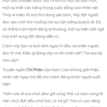
Một câu chuyện được tạo ra khi có một sự xáo trộn,
một sự mất cân bằng trong cuộc sống của nhân vật.
Thay vì miêu tả mọi thứ đang yên bình, hãy đặt người
đọc vào một tình huống mà sự cân bằng bị phá vỡ. Đó
có thể là một hành động lạ thường, một sự kiện bất ngờ
hay một xung đột đang diễn ra.
Cách này tạo ra kịch tính ngay từ đầu và khiến người
đọc tò mò: Điều gì đang xảy ra với nhân vật? Tại sao lại
như vậy?
Truyện ngắn
Chí Phèo
của Nam Cao không giới thiệu
nhân vật ngay mà để cho hành động khác người xuất
hiện:
“Hắn vừa đi vừa chửi. Bao giờ cũng thế, cứ rượu xong là
hắn chửi. Bắt đầu chửi trời, có hề gì? Trời có của riêng