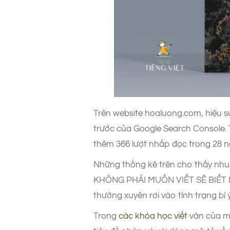
Trên website hoaluong.com, hiệu su
trước của Google Search Console. T
thêm 366 lượt nhấp đọc trong 28 n
Những thống kê trên cho thấy nhu 
KHÔNG PHẢI MUỐN VIẾT SẼ BIẾT N
thường xuyên rơi vào tình trạng bí 
Trong
các khóa học viết
văn của mì