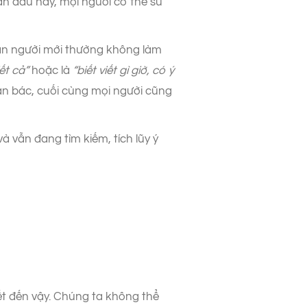
an đầu này, mọi người có thể sử
ần người mới thường không làm
ết cả”
hoặc là
“biết viết gì giờ, có ý
phản bác, cuối cùng mọi người cũng
 vẫn đang tìm kiếm, tích lũy ý
iết đến vậy. Chúng ta không thể