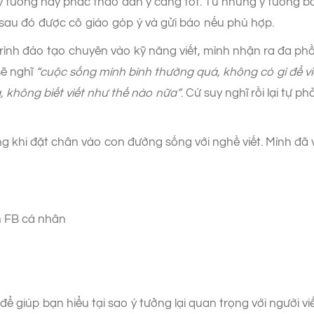
 ý tưởng hay phác thảo dàn ý càng tốt. Từ những ý tưởng b
 sau đó được cô giáo góp ý và gửi báo nếu phù hợp.
ình đào tạo chuyên vào kỹ năng viết, mình nhận ra đa ph
sẽ nghĩ
“cuộc sống mình bình thường quá, không có gì để vi
không biết viết như thế nào nữa”
. Cứ suy nghĩ rồi lại tự 
 khi đặt chân vào con đường sống với nghề viết. Mình đã và
n FB cá nhân
ể giúp bạn hiểu tại sao ý tưởng lại quan trọng với người v