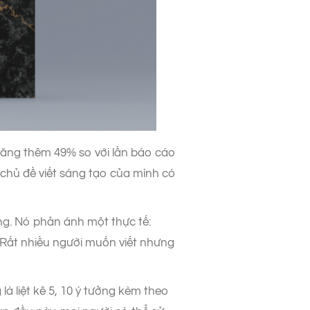
ã tăng thêm 49% so với lần báo cáo
 chủ đề viết sáng tạo của mình có
ng. Nó phản ánh một thực tế:
t nhiều người muốn viết nhưng
à liệt kê 5, 10 ý tưởng kèm theo