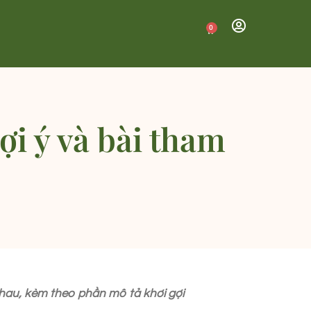
0
ợi ý và bài tham
 nhau, kèm theo phần mô tả khơi gợi