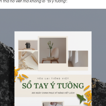
tha hồ viết mà không lo “bí ý tưởng”.