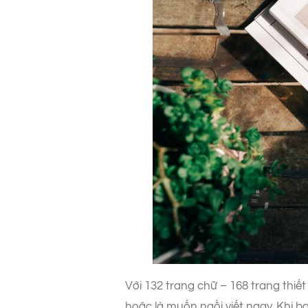
Với 132 trang chữ – 168 trang thiế
hoặc là muốn ngồi viết ngay. Khi b