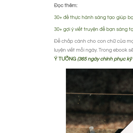
Đọc thêm:
30+ đề thực hành sáng tạo giúp bạ
30+ gợi ý viết truyện để bạn sáng t
Để chắp cánh cho con chữ của mọi 
luyện viết mỗi ngày. Trong ebook s
Ý TƯỞNG
(365 ngày chinh phục kỹ 