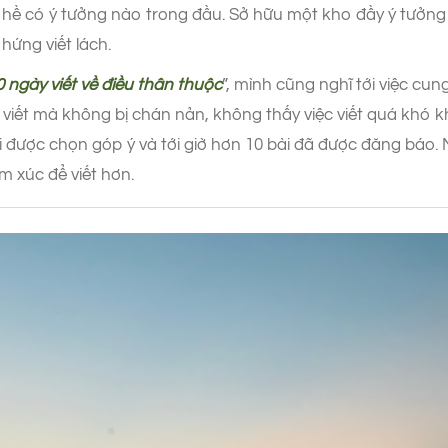
hề có ý tưởng nào trong đầu. Sở hữu một kho đầy ý tưởng 
hứng viết lách.
 ngày viết về điều thân thuộc
”, mình cũng nghĩ tới việc cu
ời viết mà không bị chán nản, không thấy việc viết quá khó 
 được chọn góp ý và tới giờ hơn 10 bài đã được đăng báo. Mọ
m xúc để viết hơn.