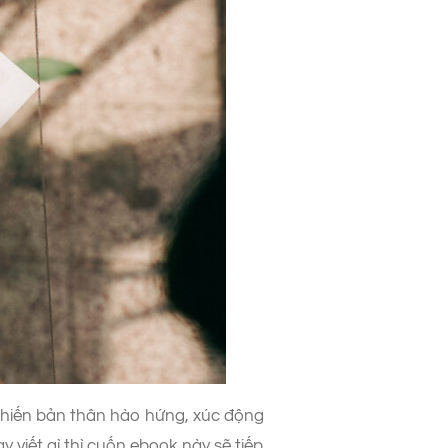
g khiến bản thân hào hứng, xúc động
 viết gì thì cuốn ebook này sẽ tiếp