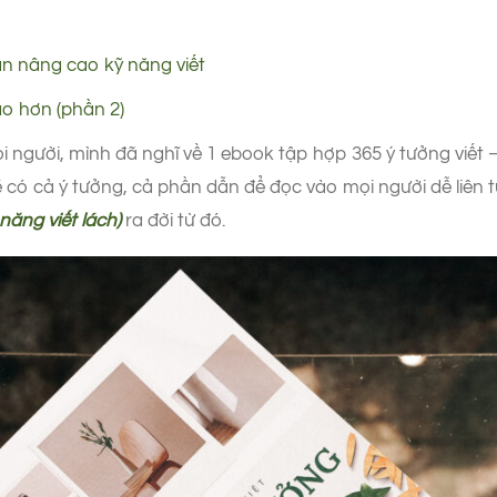
n nâng cao kỹ năng viết
ạo hơn (phần 2)
người, mình đã nghĩ về 1 ebook tập hợp 365 ý tưởng viết –
ẽ có cả ý tưởng, cả phần dẫn để đọc vào mọi người dễ liên 
năng viết lách)
ra đời từ đó.