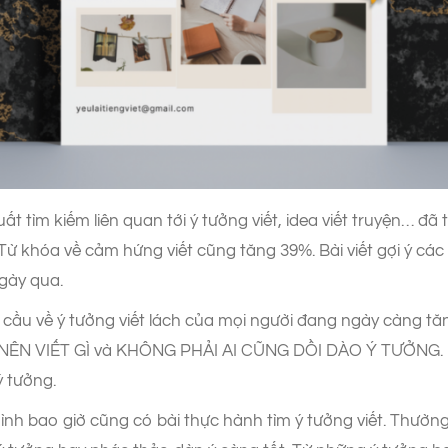
ất tìm kiếm liên quan tới ý tưởng viết, idea viết truyện… đ
ừ khóa về cảm hứng viết cũng tăng 39%. Bài viết gợi ý các
gày qua.
cầu về ý tưởng viết lách của mọi người đang ngày càng tă
ÊN VIẾT GÌ và KHÔNG PHẢI AI CŨNG DỒI DÀO Ý TƯỞNG. Rấ
ý tưởng.
nh bao giờ cũng có bài thực hành tìm ý tưởng viết. Thường l