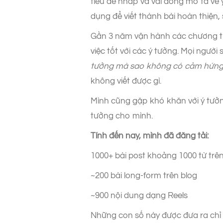
tiêu đề nháp và vài dòng mô tả về
dụng để viết thành bài hoàn thiện,
Gần 3 năm vận hành các chương tr
việc tốt với các ý tưởng. Mọi người 
tưởng mà sao không có cảm hứng, 
không viết được gì.
Mình cũng gặp khó khăn với ý tưởng
tưởng cho mình.
Tính đến nay, mình đã đăng tải:
1000+ bài post khoảng 1000 từ trê
~200 bài long-form trên blog
~900 nội dung dạng Reels
Những con số này được đưa ra chỉ đ