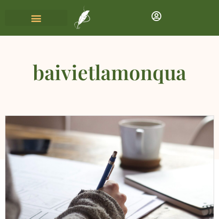
baivietlamonqua