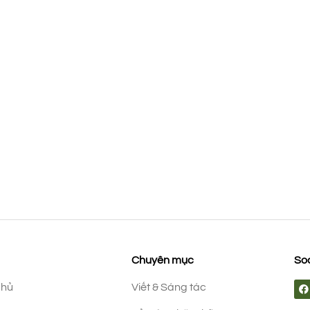
Chuyên mục
Soc
chủ
Viết & Sáng tác