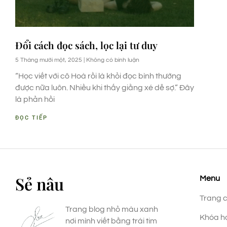
Đổi cách đọc sách, lọc lại tư duy
5 Tháng mười một, 2025
Không có bình luận
“Học viết với cô Hoà rồi là khỏi đọc bình thường
được nữa luôn. Nhiều khi thấy giằng xé dễ sợ.” Đây
là phản hồi
ĐỌC TIẾP
Sẻ nâu
Menu
Trang 
Trang blog nhỏ màu xanh
Khóa h
nơi mình viết bằng trái tim