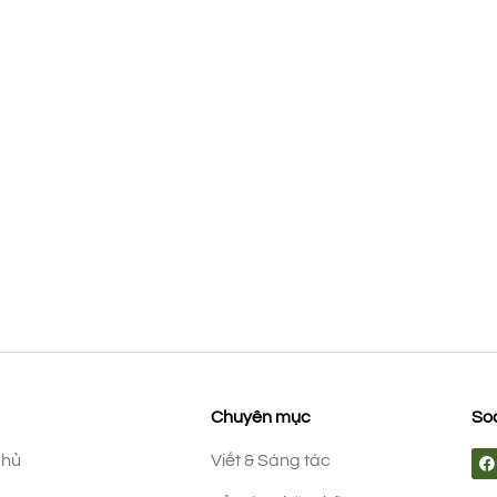
Chuyên mục
Soc
chủ
Viết & Sáng tác