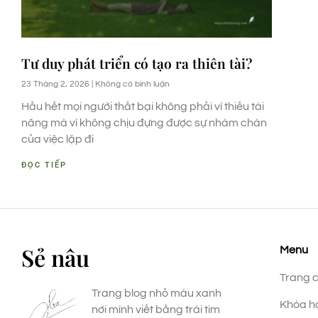
Tư duy phát triển có tạo ra thiên tài?
23 Tháng 2, 2026
Không có bình luận
Hầu hết mọi người thất bại không phải vì thiếu tài
năng mà vì không chịu đựng được sự nhàm chán
của việc lặp đi
ĐỌC TIẾP
Sẻ nâu
Menu
Trang 
Trang blog nhỏ màu xanh
Khóa h
nơi mình viết bằng trái tim