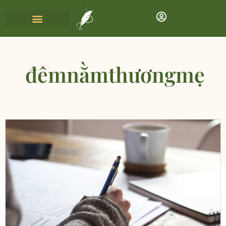
đêmnằmthươngmẹ