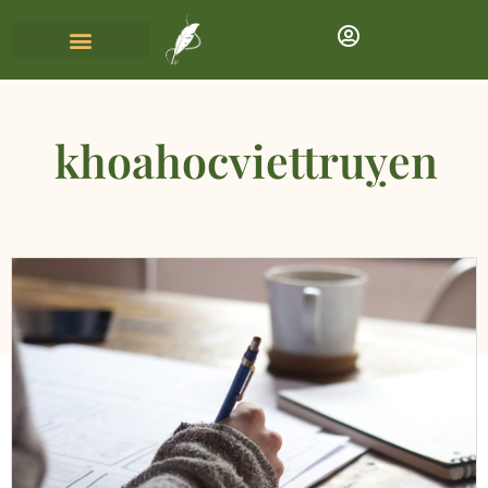
khoahocviettruỵen