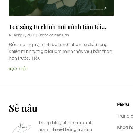
Toả sáng từ chính nơi mình tăm tối…
4 Tháng 2, 2026
Không có bình luận
Đến một ngày, mình bất chợt nhận ra điều từng
khiến mình tự ti giờ lại làm mình thấy yêu bản thân
hơn trước. Nếu
ĐỌC TIẾP
Sẻ nâu
Menu
Trang 
Trang blog nhỏ màu xanh
Khóa h
nơi mình viết bằng trái tim