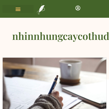
nhinnhungcaycothu