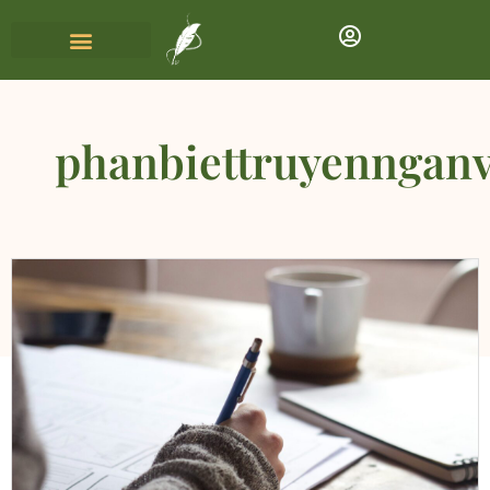
phanbiettruyenngan