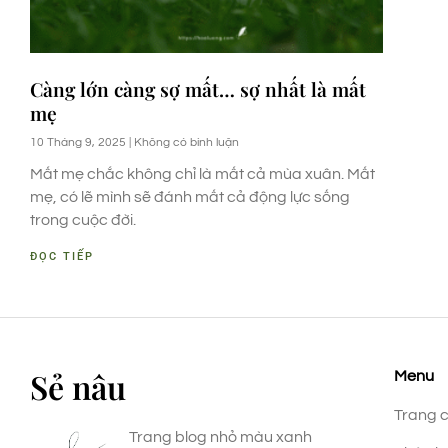
Càng lớn càng sợ mất… sợ nhất là mất
mẹ
10 Tháng 9, 2025
Không có bình luận
Mất mẹ chắc không chỉ là mất cả mùa xuân. Mất
mẹ, có lẽ mình sẽ đánh mất cả động lực sống
trong cuộc đời.
ĐỌC TIẾP
Sẻ nâu
Menu
Trang 
Trang blog nhỏ màu xanh