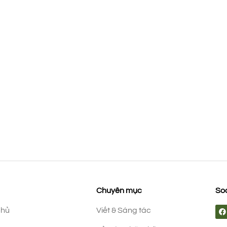
Chuyên mục
Soc
chủ
Viết & Sáng tác