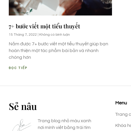
7+ bước viết một tiểu thuyết
15 Tháng 7, 2022
Không có bình luận
Nắm được 7+ bước viết một tiểu thuyết giúp bạn
hoàn thiện một tác phẩm bài bản và nhanh
chóng hơn
ĐỌC TIẾP
Sẻ nâu
Menu
Trang 
Trang blog nhỏ màu xanh
Khóa h
nơi mình viết bằng trái tim