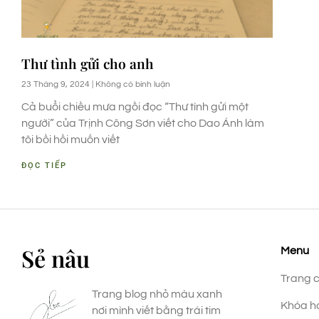
Thư tình gửi cho anh
23 Tháng 9, 2024
Không có bình luận
Cả buổi chiều mưa ngồi đọc “Thư tình gửi một
người” của Trịnh Công Sơn viết cho Dao Ánh làm
tôi bồi hồi muốn viết
ĐỌC TIẾP
Sẻ nâu
Menu
Trang 
Trang blog nhỏ màu xanh
Khóa h
nơi mình viết bằng trái tim