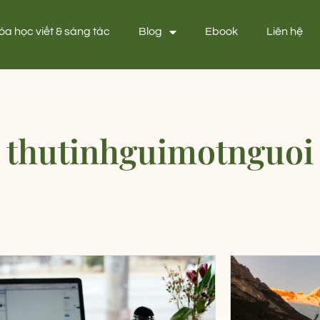
óa học viết & sáng tác
Blog
Ebook
Liên hệ
thutinhguimotnguoi