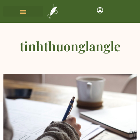
tinhthuonglangle