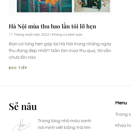
Hà Nội mùa thu bao lần tôi lỡ hẹn
11 Tháng mười một, 2022
Không có bình luận
Bạn có từng hẹn gặp lại Hà Nội trong những ngày
thu đang đẹp nhất? Gần tàn mùa thu qua, tôi vẫn
chưa lần nào
ĐỌC TIẾP
Sẻ nâu
Menu
Trang 
Trang blog nhỏ màu xanh
Khóa h
nơi mình viết bằng trái tim