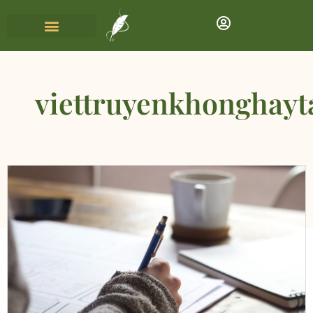
viettruyenkhonghayt