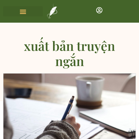
xuất bản truyện
ngắn