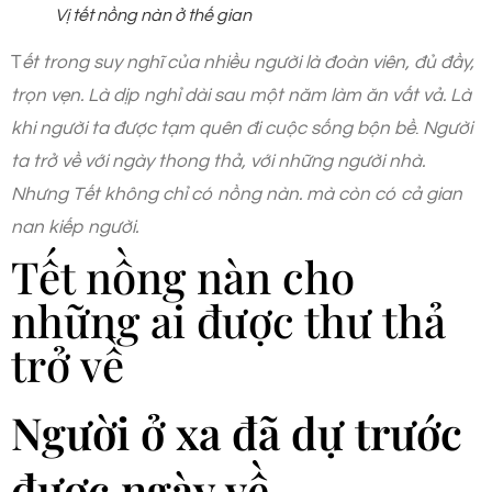
Vị tết nồng nàn ở thế gian
T
ết trong suy nghĩ của nhiều người là đoàn viên, đủ đầy,
trọn vẹn. Là dịp nghỉ dài sau một năm làm ăn vất vả. Là
khi người ta được tạm quên đi cuộc sống bộn bề
.
Người
ta trở về với ngày thong thả, với những người nhà.
Nhưng Tết không chỉ có nồng nàn. mà còn có cả gian
nan kiếp người.
Tết nồng nàn cho
những ai được thư thả
trở về
Người ở xa đã dự trước
được ngày về