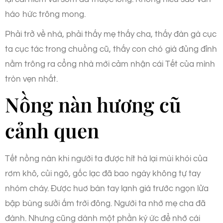
háo hức trông mong.
Phải trở về nhà, phải thấy mẹ thấy cha, thấy đàn gà cục
ta cục tác trong chuồng cũ, thấy con chó già đủng đỉnh
nằm trông ra cổng nhà mới cảm nhận cái Tết của mình
tròn vẹn nhất.
Nồng nàn hương cũ
cảnh quen
Tết nồng nàn khi người ta được hít hà lại mùi khói của
rơm khô, củi ngô, gốc lạc đã bao ngày không tự tay
nhóm cháy. Được huơ bàn tay lạnh giá trước ngọn lửa
bập bùng sưởi ấm trời đông. Người ta nhớ mẹ cha đã
đành. Nhưng cũng dành một phần ký ức để nhớ cái