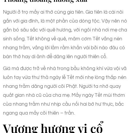
Người ở trọ mấy ai thờ cúng gia tiên. Gia tiên là cái nôi
gắn với gia đình, là một phần của dòng tộc. Vậy nên nó
gắn bó sâu sắc với quê hương, với ngôi nhà nơi mẹ cha
sinh sống. Tết không về quê, mâm cơm Tết vắng nén
nhang trầm, vắng lời lầm rầm khấn vái bởi nào đâu có
bàn thờ hay di ảnh để dâng lên người thiên cổ.
Giá mà được trở về nhà trong bầu không khí vừa vội vã
luôn tay vừa thư thả ngày lễ Tết mới nhẹ lòng thắp nén
nhang trầm dâng người cõi Phật. Người ta nhớ quay
quắt gian nhà cũ của cha mẹ. Mấy ngày Tết mùi thơm
của nhang trầm như nhịp cầu nối hai bờ hư thực, bắc
ngang qua mấy cõi thiên – trần.
Vương hương vị cổ