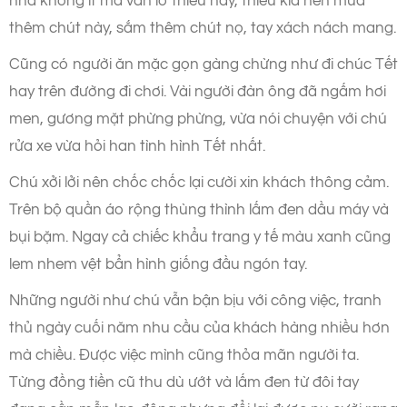
nhà không ít mà vẫn lo thiếu này, thiếu kia nên mua
thêm chút này, sắm thêm chút nọ, tay xách nách mang.
Cũng có người ăn mặc gọn gàng chừng như đi chúc Tết
hay trên đường đi chơi. Vài người đàn ông đã ngấm hơi
men, gương mặt phừng phừng, vừa nói chuyện với chú
rửa xe vừa hỏi han tình hình Tết nhất.
Chú xởi lởi nên chốc chốc lại cười xin khách thông cảm.
Trên bộ quần áo rộng thùng thình lấm đen dầu máy và
bụi bặm. Ngay cả chiếc khẩu trang y tế màu xanh cũng
lem nhem vệt bẩn hình giống đầu ngón tay.
Những người như chú vẫn bận bịu với công việc, tranh
thủ ngày cuối năm nhu cầu của khách hàng nhiều hơn
mà chiều. Được việc mình cũng thỏa mãn người ta.
Từng đồng tiền cũ thu dù ướt và lấm đen từ đôi tay