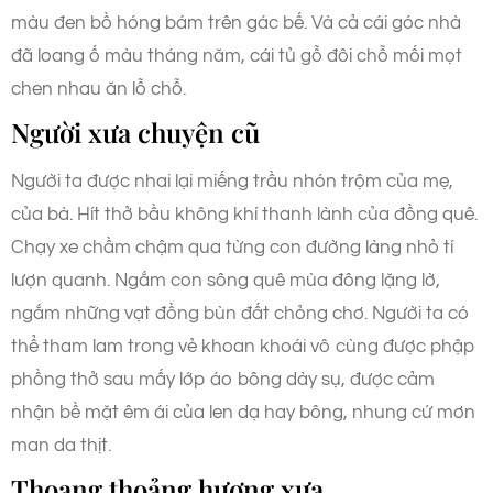
màu đen bồ hóng bám trên gác bế. Và cả cái góc nhà
đã loang ố màu tháng năm, cái tủ gỗ đôi chỗ mối mọt
chen nhau ăn lỗ chỗ.
Người xưa chuyện cũ
Người ta được nhai lại miếng trầu nhón trộm của mẹ,
của bà. Hít thở bầu không khí thanh lành của đồng quê.
Chạy xe chầm chậm qua từng con đường làng nhỏ tí
lượn quanh. Ngắm con sông quê mùa đông lặng lờ,
ngắm những vạt đồng bùn đất chỏng chơ. Người ta có
thể tham lam trong vẻ khoan khoái vô cùng được phập
phồng thở sau mấy lớp áo bông dày sụ, được cảm
nhận bề mặt êm ái của len dạ hay bông, nhung cứ mơn
man da thịt.
Thoang thoảng hương xưa