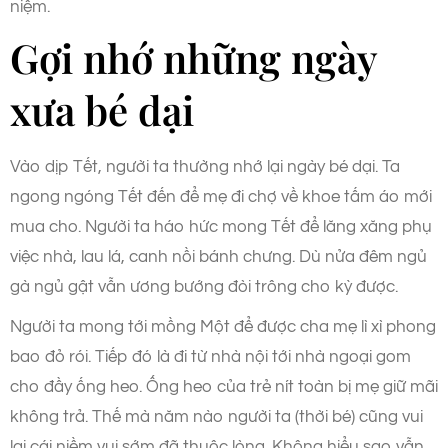
niệm.
Gợi nhớ những ngày
xưa bé dại
Vào dịp Tết, người ta thường nhớ lại ngày bé dại. Ta
ngong ngóng Tết đến để mẹ đi chợ về khoe tấm áo mới
mua cho. Người ta háo hức mong Tết để lăng xăng phụ
việc nhà, lau lá, canh nồi bánh chưng. Dù nửa đêm ngủ
gà ngủ gật vẫn ương bướng đòi trông cho kỳ được.
Người ta mong tới mồng Một để được cha mẹ lì xì phong
bao đỏ rói. Tiếp đó là đi từ nhà nội tới nhà ngoại gom
cho đầy ống heo. Ống heo của trẻ nít toàn bị mẹ giữ mãi
không trả. Thế mà năm nào người ta (thời bé) cũng vui
lại cái niềm vui sớm đã thuộc lòng. Không hiểu sao vẫn