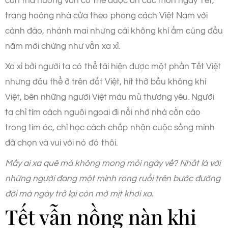
con tha hương vẫn có thể được ăn các món ngày Tết,
trang hoàng nhà cửa theo phong cách Việt Nam với
cành đào, nhánh mai nhưng cái không khí ấm cúng đầu
năm mới chừng như vẫn xa xỉ.
Xa xỉ bởi người ta có thể tái hiện được một phần Tết Việt
nhưng đâu thể ở trên đất Việt, hít thở bầu không khí
Việt, bên những người Việt máu mủ thương yêu. Người
ta chỉ tìm cách nguôi ngoai đi nỗi nhớ nhà cồn cào
trong tim óc, chỉ học cách chấp nhận cuộc sống mình
đã chọn và vui với nó đó thôi.
Mấy ai xa quê mà không mong mỏi ngày về? Nhất là với
những người đang một mình rong ruổi trên bước đường
đời mà ngày trở lại còn mờ mịt khơi xa.
Tết vẫn nồng nàn khi