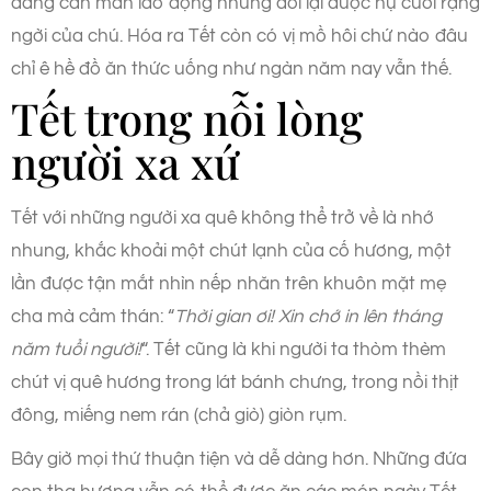
đang cần mẫn lao động nhưng đổi lại được nụ cười rạng
ngời của chú. Hóa ra Tết còn có vị mồ hôi chứ nào đâu
chỉ ê hề đồ ăn thức uống như ngàn năm nay vẫn thế.
Tết trong nỗi lòng
người xa xứ
Tết với những người xa quê không thể trở về là nhớ
nhung, khắc khoải một chút lạnh của cố hương, một
lần được tận mắt nhìn nếp nhăn trên khuôn mặt mẹ
cha mà cảm thán: “
Thời gian ơi! Xin chớ in lên tháng
năm tuổi người!
“. Tết cũng là khi người ta thòm thèm
chút vị quê hương trong lát bánh chưng, trong nồi thịt
đông, miếng nem rán (chả giò) giòn rụm.
Bây giờ mọi thứ thuận tiện và dễ dàng hơn. Những đứa