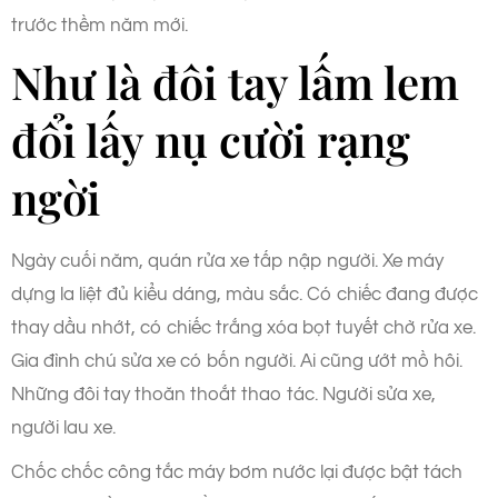
trước thềm năm mới.
Như là đôi tay lấm lem
đổi lấy nụ cười rạng
ngời
Ngày cuối năm, quán rửa xe tấp nập người. Xe máy
dựng la liệt đủ kiểu dáng, màu sắc. Có chiếc đang được
thay dầu nhớt, có chiếc trắng xóa bọt tuyết chờ rửa xe.
Gia đình chú sửa xe có bốn người. Ai cũng ướt mồ hôi.
Những đôi tay thoăn thoắt thao tác. Người sửa xe,
người lau xe.
Chốc chốc công tắc máy bơm nước lại được bật tách