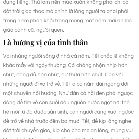
đụng tiếng. Thứ làm nên mùa xuân không phải chỉ có
đất trời giao thoa mà chính là lòng người ta phơi phới
trong niềm phấn khởi trông mong một năm mới an lạc
giữa cảnh cũ, người quen.
Là hương vị của tình thân
Với những người sống ở nhà cả năm, Tết chắc lẽ không
khác mấy với ngày thường. Có chăng nhộn nhịp hơn
chút, đông đủ hơn chút, dư thừa hơn chút. Còn với
những người đi xa trở về, Tết là cả năm dài ngóng đợi
một chuyến hồi hương. Như đàn cá hồi đen phải ngược
dòng để tìm về con suối đầu nguồn nước ngọt nơi thế
hệ mới từ đó được sản sinh, con người cũng xuôi ngược
để trở về nhà trước đêm ba mươi Tết, để kịp lắng nghe
đất trời chuyển giao, kịp cho cha mẹ an lòng, mừng vui