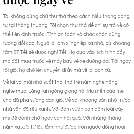
Tôi không dùng chữ thư thả theo cách hiểu thong dong,
tự tại thông thường. Tôi chọn thư thả để chỉ sự trở về có
thể tiên định trước. Tính an toàn và chắc chắn cũng
tương đối cao. Người đi làm xí nghiệp xa nhà, cứ khoảng
tầm 27 Tết sẽ được nghỉ Tết. Họ dựa vào lịch trình đấy
mà đặt mua trước vé máy bay, vé xe đường dài. Tới ngày
tới giờ, họ chờ lên chuyến đi ấy mà về lại bản xứ.
Về lại với mái nhà suốt thời thơ trẻ nằm nghe nắng,
nghe mưa. Lắng tai ngóng giọng nói trìu mến của mẹ
cha đã pha sương dạn gió. Về với khoảng sân nhỏ trước
nhà vốn đã rêu xanh. Với đám vườn con dăm loài cây
mẹ để dành chờ ngày con hái quả. Với những tháng
năm xa xưa từ lâu lắm như được trôi ngược dòng hoài