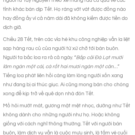
người từ Tây Nguyên theo xe mang rau củ quả về các
tỉnh khác bán dịp Tết. Họ ráng vớt vát được đồng nào
hay đồng ấy vì cả năm dài đã không kiếm được tiền do
dịch giã.
Chiều 28 Tết, trên các vỉa hè khu công nghiệp vẫn la liệt
sạp hàng rau củ của người tứ xứ chở tới bán buôn.
Người ta bắc loa ra rả cả ngày. “
Bắp cải Đà Lạt mười
lăm ngàn một cái, cà rốt hai mươi ngàn một cân…
”
Tiếng loa phát liên hồi càng làm lòng người xốn xang
như đang bị ai thúc giục. Ai cũng mong bán cho chóng
xong để kịp trở về quê dọn nhà đón Tết.
Mồ hôi mướt mát, gương mặt mệt nhọc, dường như Tết
không dành cho những người như họ. Hoặc không
giống với cách nghĩ thông thường. Tết với người bán
buôn, làm dịch vụ vẫn là cuộc mưu sinh, là tấm vé cuối