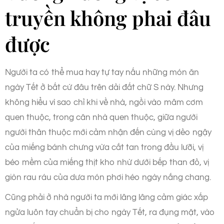
truyền không phai đâu
được
Người ta có thể mua hay tự tay nấu những món ăn
ngày Tết ở bất cứ đâu trên dải đất chữ S này. Nhưng
không hiểu vì sao chỉ khi về nhà, ngồi vào mâm cơm
quen thuộc, trong căn nhà quen thuộc, giữa người
người thân thuộc mới cảm nhận đến cùng vị dẻo ngậy
của miếng bánh chưng vừa cắt tan trong đầu lưỡi, vị
béo mềm của miếng thịt kho nhừ dưới bếp than đỏ, vị
giòn rau ráu của dưa món phơi héo ngày nắng chang.
Cũng phải ở nhà người ta mới lâng lâng cảm giác xấp
ngửa luôn tay chuẩn bị cho ngày Tết, ra đụng mặt, vào