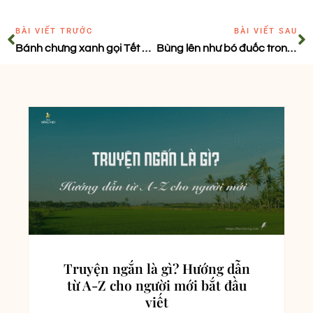
BÀI VIẾT TRƯỚC
BÀI VIẾT SAU
Bánh chưng xanh gọi Tết an lành
Bùng lên như bó đuốc trong năm 2022
Truyện ngắn là gì? Hướng dẫn
từ A-Z cho người mới bắt đầu
viết