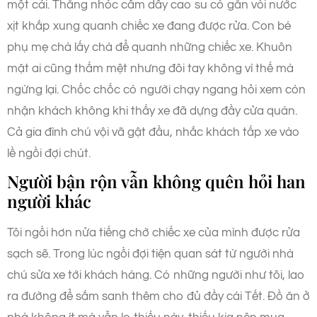
một cái. Thằng nhóc cầm dây cao su có gắn vòi nước
xịt khắp xung quanh chiếc xe đang được rửa. Con bé
phụ mẹ chà lấy chà để quanh những chiếc xe. Khuôn
mặt ai cũng thấm mệt nhưng đôi tay không vì thế mà
ngừng lại. Chốc chốc có người chạy ngang hỏi xem còn
nhận khách không khi thấy xe đã dựng đầy cửa quán.
Cả gia đình chú vội vã gật đầu, nhắc khách tấp xe vào
lề ngồi đợi chút.
Người bận rộn vẫn không quên hỏi han
người khác
Tôi ngồi hơn nửa tiếng chờ chiếc xe của mình được rửa
sạch sẽ. Trong lúc ngồi đợi tiện quan sát từ người nhà
chú sửa xe tới khách hàng. Có những người như tôi, lao
ra đường để sắm sanh thêm cho đủ đầy cái Tết. Đồ ăn ở