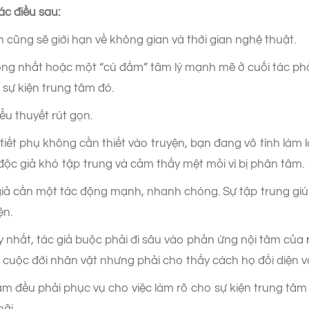
ác điều sau:
 cũng sẽ giới hạn về không gian và thời gian nghệ thuật.
ng nhất hoặc một “cú đấm” tâm lý mạnh mẽ ở cuối tác phẩm
 sự kiện trung tâm đó.
ểu thuyết rút gọn.
hi tiết phụ không cần thiết vào truyện, bạn đang vô tình là
n độc giả khó tập trung và cảm thấy mệt mỏi vì bị phân tâm.
 giả cần một tác động mạnh, nhanh chóng. Sự tập trung giú
ện.
uy nhất, tác giả buộc phải đi sâu vào phản ứng nội tâm của
 cuộc đời nhân vật nhưng phải cho thấy cách họ đối diện và 
ẩm đều phải phục vụ cho việc làm rõ cho sự kiện trung tâm