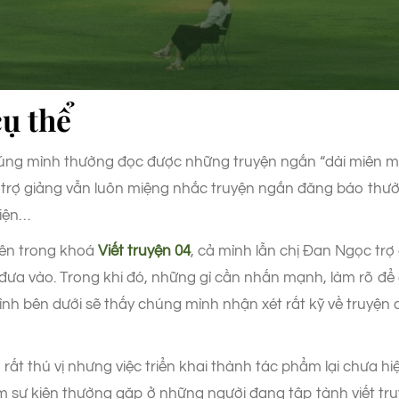
ụ thể
húng mình thường đọc được những truyện ngắn “dài miên man
à trợ giảng vẫn luôn miệng nhắc truyện ngắn đăng báo thườ
kiện…
viên trong khoá
Viết truyện 04
, cả mình lẫn chị Đan Ngọc trợ
ết đưa vào. Trong khi đó, những gì cần nhấn mạnh, làm rõ đ
nh bên dưới sẽ thấy chúng mình nhận xét rất kỹ về truyện c
ất thú vị nhưng việc triển khai thành tác phẩm lại chưa hiệ
 sự kiện thường gặp ở những người đang tập tành viết tru