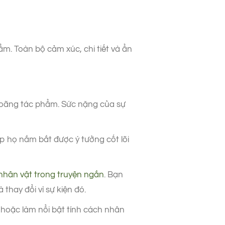
. Toàn bộ cảm xúc, chi tiết và ẩn
m loãng tác phẩm. Sức nặng của sự
p họ nắm bắt được ý tưởng cốt lõi
nhân vật trong truyện ngắn
. Bạn
thay đổi vì sự kiện đó.
 hoặc làm nổi bật tính cách nhân