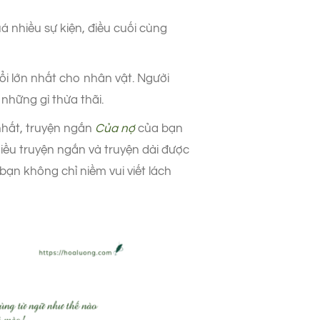
á nhiều sự kiện, điều cuối cùng
đổi lớn nhất cho nhân vật. Người
 những gì thừa thãi.
nhất, truyện ngắn
Của nợ
của bạn
hiều truyện ngắn và truyện dài được
ạn không chỉ niềm vui viết lách