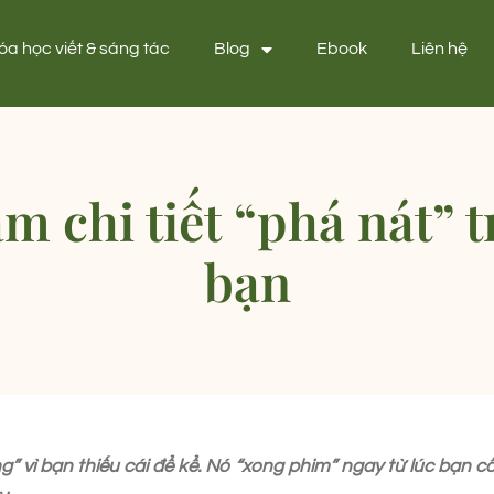
óa học viết & sáng tác
Blog
Ebook
Liên hệ
am chi tiết “phá nát” 
bạn
 vì bạn thiếu cái để kể. Nó “xong phim” ngay từ lúc bạn cố 