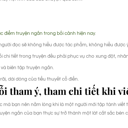
c điểm truyện ngắn trong bối cảnh hiện nay
.
ng người đọc sẽ không hiểu được tác phẩm, không hiểu được ý
chi tiết trong truyện đều phải phục vụ cho xung đột, nhâ
 và biên tập truyện ngắn.
ãi, dài dòng của tiểu thuyết cổ điển.
i tham ý, tham chi tiết khi v
 mà bạn nên nằm lòng khi là một người mới tập tành viết t
ruyện ngắn của bạn thực sự trở thành một lát cắt sắc bén c