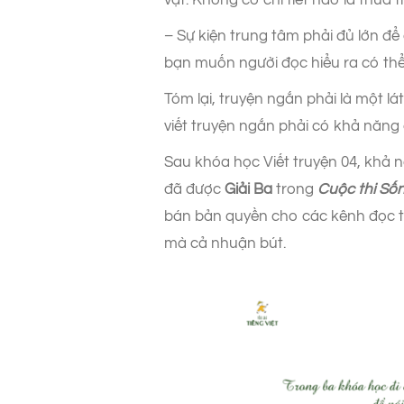
vật. Không có chi tiết nào là thừa t
– Sự kiện trung tâm phải đủ lớn để
bạn muốn người đọc hiểu ra có thể
Tóm lại, truyện ngắn phải là một lá
viết truyện ngắn phải có khả năng c
Sau khóa học Viết truyện 04, khả 
đã được
Giải Ba
trong
Cuộc thi Số
bán bản quyền cho các kênh đọc 
mà cả nhuận bút.