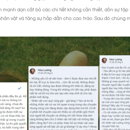
 mạnh dạn cắt bỏ các chi tiết không cần thiết, dồn sự tập
nhân vật và tăng sự hấp dẫn cho cao trào. Sau đó chúng mì