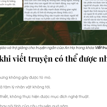
giáo và trợ giảng cho truyện ngắn của An Hạ trong khóa
Viết tr
 khi viết truyện có thể được 
nhưng không gây được tò mò.
ả tâm lý nhân vật không tới.
thiết, không thực hiện được mục đích nghệ thuật.
hay nội tình của câu chuyện quá sớm.