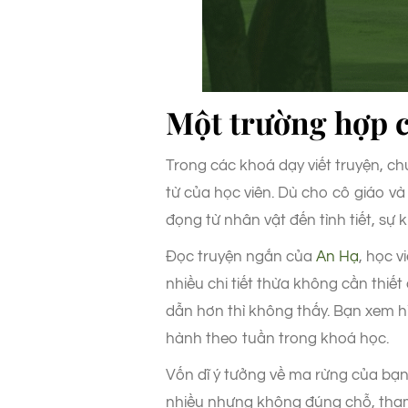
Một trường hợp c
Trong các khoá dạy viết truyện, c
từ của học viên. Dù cho cô giáo v
đọng từ nhân vật đến tình tiết, sự 
Đọc truyện ngắn của
An Hạ
, học 
nhiều chi tiết thừa không cần thi
dẫn hơn thì không thấy. Bạn xem hì
hành theo tuần trong khoá học.
Vốn dĩ ý tưởng về ma rừng của bạn r
nhiều nhưng không đúng chỗ, tham