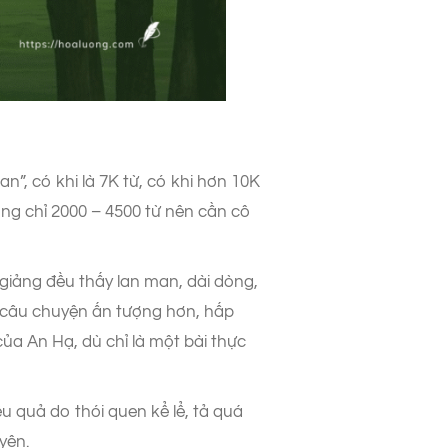
”, có khi là 7K từ, có khi hơn 10K
ng chỉ 2000 – 4500 từ nên cần cô
 giảng đều thấy lan man, dài dòng,
ể câu chuyện ấn tượng hơn, hấp
ủa An Hạ, dù chỉ là một bài thực
u quả do thói quen kể lể, tả quá
yện.