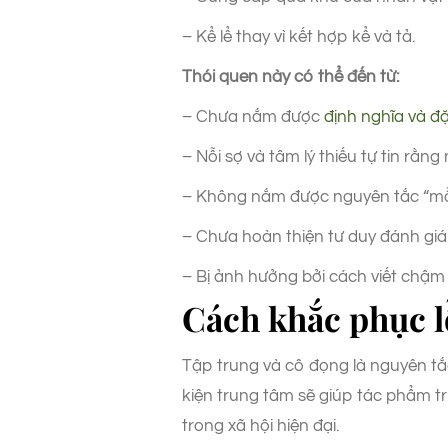
– Kể lể thay vì kết hợp kể và tả.
Thói quen này có thể đến từ:
– Chưa nắm được
định nghĩa và đặ
– Nỗi sợ và tâm lý thiếu tự tin rằ
– Không nắm được nguyên tắc “mỗi 
– Chưa hoàn thiện tư duy đánh giá
– Bị ảnh hưởng bởi cách viết chậm r
Cách khắc phục lỗ
Tập trung và cô đọng là nguyên tắc
kiện trung tâm sẽ giúp tác phẩm t
trong xã hội hiện đại.