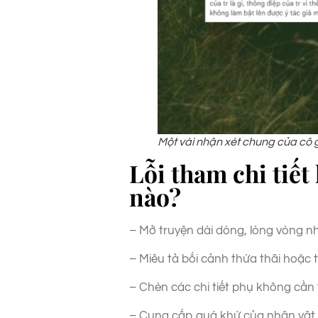
Một vài nhận xét chung của cô 
Lỗi tham chi tiết
nào?
– Mở truyện dài dòng, lòng vòng 
– Miêu tả bối cảnh thừa thãi hoặc t
– Chèn các chi tiết phụ không cần 
– Cung cấp quá khứ của nhân vật 