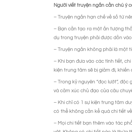
Người viết truyện ngắn cần chú ý c
– Truyện ngắn hạn chế về số từ nên
– Bạn cần tạo ra một ấn tượng thố
dụ trong truyện phải được dồn vào
– Truyện ngắn không phải là một ti
– Khi bạn đưa vào các tình tiết, c
kiện trung tâm sẽ bị giảm đi, khiế
– Trong kỷ nguyên “đọc lướt”, độc
và cảm xúc chủ đạo của câu chuy
– Khi chỉ có 1 sự kiện trung tâm d
có thể không cần kể quá chi tiết về
– Mọi chi tiết bạn thêm vào tác ph