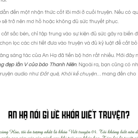
hãi.
 dẫn đến một nhận thức cốt lõi mới ở cuối truyện. Nếu có qu
 sẽ trở nên mơ hồ hoặc không đủ sức thuyết phục.
t cắt sắc bén, chỉ tập trung vào sự kiện đủ sức gây ra biến 
họn lọc các chi tiết đưa vào truyện và đủ kỷ luật để cắt bỏ
năng sáng tác của An Hạ đã tiến bộ hơn rất nhiều. Mới đây 
ng đẹp lần V của báo Thanh Niên
. Ngoài ra, bạn cũng có n
truyện audio như
Đất quê, Khôi kể chuyện
… mang đến cho b