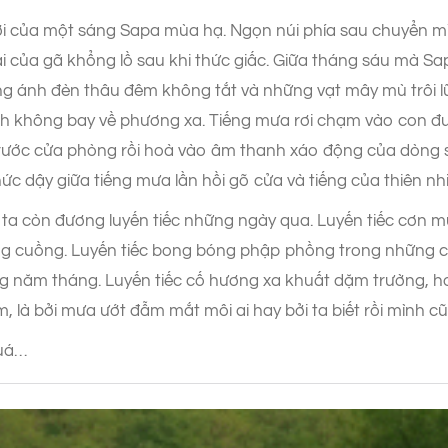
ười của một sáng Sapa mùa hạ. Ngọn núi phía sau chuyển mì
ai của gã khổng lồ sau khi thức giấc. Giữa tháng sáu mà Sa
ng ánh đèn thâu đêm không tắt và những vạt mây mù trôi 
nh không bay về phương xa. Tiếng mưa rơi chạm vào con đư
 trước cửa phòng rồi hoà vào âm thanh xáo động của dòng 
c dậy giữa tiếng mưa lần hồi gõ cửa và tiếng của thiên nhi
i ta còn đương luyến tiếc những ngày qua. Luyến tiếc cơn m
g cuồng. Luyến tiếc bong bóng phập phồng trong những c
g năm tháng. Luyến tiếc cố hương xa khuất dặm trường, hơ
là bởi mưa ướt đẫm mắt môi ai hay bởi ta biết rồi mình c
quá…