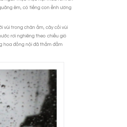
 quãng êm, có tiếng con ễnh ương
 vùi trong chăn ấm, cây cối vùi
nước rơi nghiêng theo chiều gió
ng hoa đồng nội đã thấm đẫm