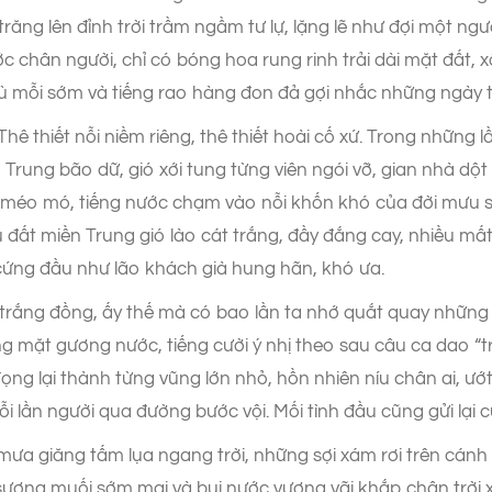
h trăng lên đỉnh trời trầm ngầm tư lự, lặng lẽ như đợi một 
chân người, chỉ có bóng hoa rung rinh trải dài mặt đất, x
gù mỗi sớm và tiếng rao hàng đon đả gợi nhắc những ngày 
Thê thiết nỗi niềm riêng, thê thiết hoài cố xứ. Trong những
rung bão dữ, gió xới tung từng viên ngói vỡ, gian nhà dột
éo mó, tiếng nước chạm vào nỗi khốn khó của đời mưu s
u đất miền Trung gió lào cát trắng, đầy đắng cay, nhiều mấ
, cứng đầu như lão khách già hung hãn, khó ưa.
 trắng đồng, ấy thế mà có bao lần ta nhớ quắt quay những
g mặt gương nước, tiếng cười ý nhị theo sau câu ca dao 
đọng lại thành từng vũng lớn nhỏ, hồn nhiên níu chân ai, ướ
ỗi lần người qua đường bước vội. Mối tình đầu cũng gửi lại
mưa giăng tấm lụa ngang trời, những sợi xám rơi trên cá
ương muối sớm mai và bụi nước vương vãi khắp chân trời xa 