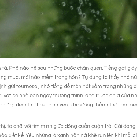
tã. Phố não nề sau những bước chân quen. Tiếng gót giày 
ng mưa, môi nào mềm trong hôn? Tự dưng ta thấy nhớ nú
rịnh gửi tournesol, nhớ tiếng dế mèn hát xẩm trong những
i vật bé nhỏ ban ngày thường thinh lặng trước ồn ã của nh
i những đêm thứ thiệt bình yên, khi sương thảnh thơi ôm m
hị, ta chới với tìm mình giữa dòng cuồn cuộn trôi. Cái dòng 
nào xiết kể. Yêu những lá xanh nõn nà khẽ run lên khi mỗi