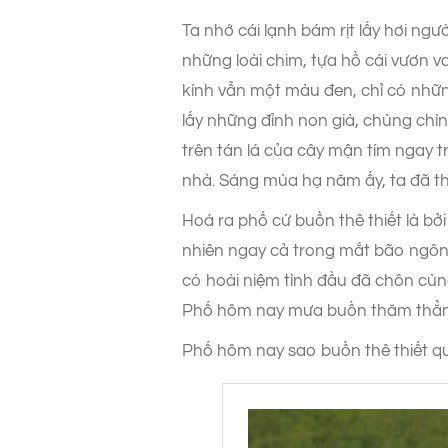
Ta nhớ cái lạnh bám rịt lấy hơi ng
những loài chim, tựa hồ cái vươn v
kính vẫn một màu đen, chỉ có nhữ
lấy những đỉnh non già, chùng chì
trên tán lá của cây mận tím ngay
nhà. Sáng mùa hạ năm ấy, ta đã thứ
Hoá ra phố cứ buồn thê thiết là bở
nhiên ngay cả trong mắt bão ngôn
có hoài niệm tình đầu đã chôn cùn
Phố hôm nay mưa buồn thăm thẳm, 
Phố hôm nay sao buồn thê thiết 