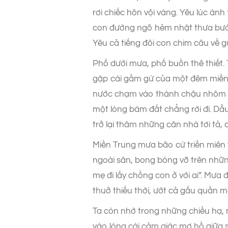
rơi chiếc hôn vội vàng. Yêu lúc án
con đường ngõ hẻm nhặt thưa bước 
Yêu cả tiếng đôi con chim câu về 
Phố dưới mưa, phố buồn thê thiết. 
gặp cái gầm gừ của một đêm miền T
nước chạm vào thành chậu nhôm m
một lòng bám đất chẳng rời đi. Dẫ
trở lại thăm những căn nhà tơi tả
Miền Trung mưa bão cứ triền miên
ngoài sân, bong bóng vỡ trên nhữn
mẹ đi lấy chồng con ở với ai”. Mưa 
thuở thiếu thời, ướt cả gấu quần m
Ta còn nhớ trong những chiều hạ, 
vào lòng cái cảm giác mơ hồ giữa s