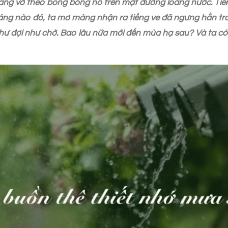
è đang vỡ theo bong bóng nổ trên mặt đường loáng nước. Tiễn
áng nào đó, ta mơ màng nhận ra tiếng ve đã ngưng hẳn tro
như đợi như chờ. Bao lâu nữa mới đến mùa hạ sau? Và ta c