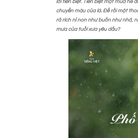
lời tiễn biệt. Tiễn biệt một mùa h
chuyển màu của lá. Để rồi một tho
rả rích nỉ non như buồn như nhớ, 
mưa của tuổi xưa yêu dấu?