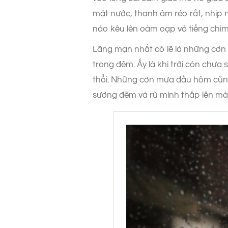
mặt nước, thanh âm réo rắt, nhịp 
nào kêu lên oàm oạp và tiếng chim
Lãng mạn nhất có lẽ là những cơn 
trong đêm. Ấy là khi trời còn chưa
thổi. Những cơn mưa đầu hôm cũng
sương đêm và rũ mình thắp lên màu 