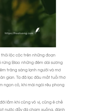
thôi lộc cộc trên những đoạn
i rừng Blao những đêm dài sương
 đêm trăng sáng lạnh người và mơ
ân gian. Ta đã lạc đâu mất tuổi thơ
ềm ngọn cỏ, khi mái ngói rêu phong
đời lắm khi cũng vô vị, cũng ê chề
 giọt nước đẫy đà chạm xuống, đánh