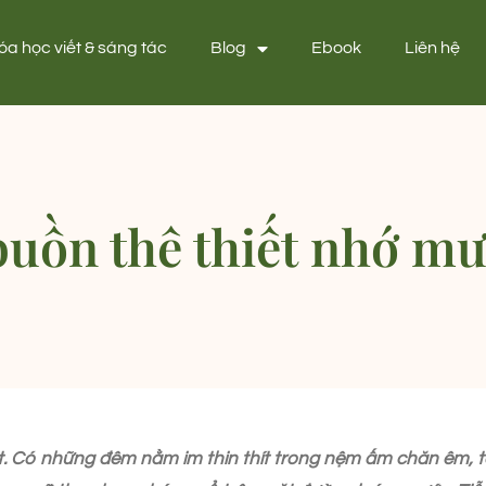
óa học viết & sáng tác
Blog
Ebook
Liên hệ
uồn thê thiết nhớ m
. Có những đêm nằm im thin thít trong nệm ấm chăn êm, ta