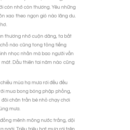
người còn nhớ còn thương. Yêu những
ôn xao theo ngọn gió nào lãng du.
thơ.
 lần thương nhớ cuộn dâng, ta bắt
 chỗ nào cũng tong tỏng tiếng
inh nhọc nhằn mà bao người vẫn
t mát. Dẫu thiên tai năm nào cũng
 chiều mùa hạ mưa rơi đều đều
“trời mua bong bóng phập phồng,
t đôi chân trần bé nhỏ chạy chơi
 cùng mưa.
nh đồng mênh mông nước trắng, dội
ngái. Triệu triệu hạt mưa rơi trên