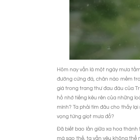
Hôm nay vẫn là một ngày mưa tầm 
đường cứng đá, chân nào mềm tro
giá trong trang thư đau đáu của T
hồ nhớ tiếng kêu rên của những loà
mình? Ta phải tìm đâu cho thấy lạ
vọng từng giọt mưa đổ?
Đã biết bao lần giữa xa hoa thành t
mà sao thế, ta vẫn yêu không thể 