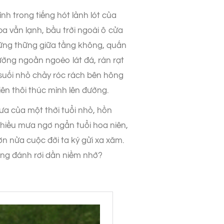
nh trong tiếng hót lảnh lót của
pa vẫn lạnh, bầu trời ngoài ô cửa
lững thững giữa tầng không, quấn
ờng ngoằn ngoèo lát đá, ràn rạt
suối nhỏ chảy róc rách bên hông
ên thôi thúc mình lên đường.
ưa của một thời tuổi nhỏ, hồn
hiều mưa ngơ ngẩn tuổi hoa niên,
n nửa cuộc đời ta ký gửi xa xăm.
ũng đánh rơi dần niềm nhớ?