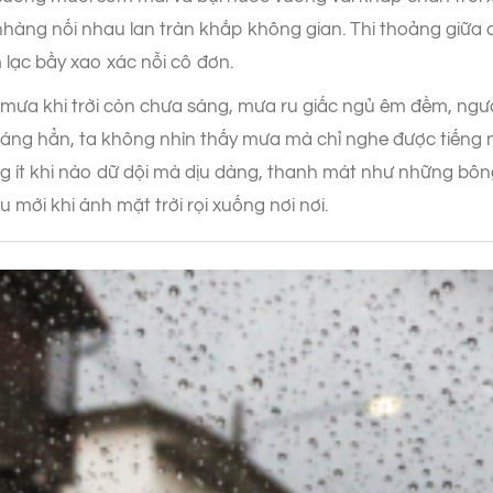
nhàng nối nhau lan tràn khắp không gian. Thi thoảng giữa
 lạc bầy xao xác nỗi cô đơn.
mưa khi trời còn chưa sáng, mưa ru giấc ngủ êm đềm, người
 sáng hẳn, ta không nhìn thấy mưa mà chỉ nghe được tiếng 
 ít khi nào dữ dội mà dịu dàng, thanh mát như những bô
mới khi ánh mặt trời rọi xuống nơi nơi.