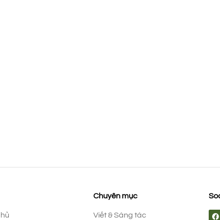
Chuyên mục
Soc
chủ
Viết & Sáng tác