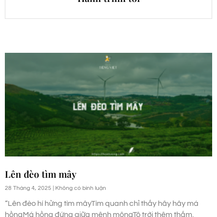
Lên đèo tìm mây
28 Tháng 4, 2025
Không có bình luận
“Lên đèo hí hửng tìm mâyTìm quanh chỉ thấy hây hây má
hồngMá hồng đứng giữa mênh môngTô trời thêm thắm,