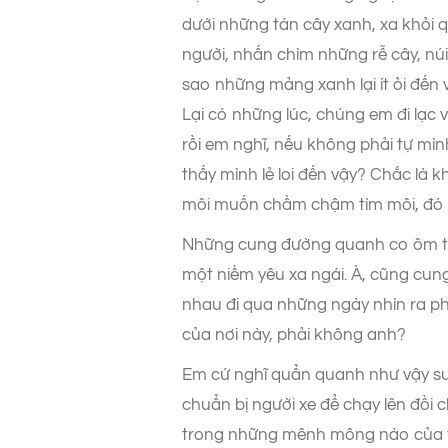
dưới những tán cây xanh, xa khỏi 
người, nhấn chìm những rễ cây, nú
sao những mảng xanh lại ít ỏi đến
Lại có những lúc, chúng em đi lạc
rồi em nghĩ, nếu không phải tự mìn
thấy mình lẻ loi đến vậy? Chắc là
môi muốn chầm chậm tìm môi, đó
Những cung đường quanh co ôm the
một niềm yêu xa ngái. À, cũng cun
nhau đi qua những ngày nhìn ra phí
của nơi này, phải không anh?
Em cứ nghĩ quẩn quanh như vậy suố
chuẩn bị người xe để chạy lên đồi 
trong những mênh mông nào của ti