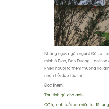
Những ngày ngắn ngủi ở Đà Lạt, em 
mình ở Blao, Đơn Dương – nơi sơn c
khiến người ta thèm thuồng hơi ấm
nhận hồi đáp tức thì.
Đọc thêm:
Thư tình gửi cho anh
Gửi lại anh tuổi hoa niên ta đã từng