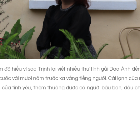
đã hiểu vì sao Trịnh lại viết nhiều thư tình gửi Dao Ánh đế
ước vài mươi năm trước xa vắng tiếng người. Cái lạnh của 
 của tình yêu, thèm thuồng được có người bầu bạn, dẫu c