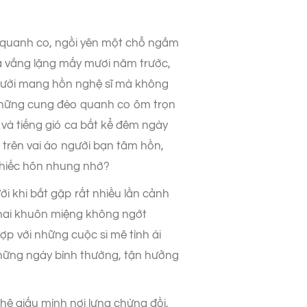
 quanh co, ngồi yên một chỗ ngắm
 và vắng lặng mấy mươi năm trước,
 người mang hồn nghệ sĩ mà không
 những cung đèo quanh co ôm trọn
a và tiếng gió ca bất kể đêm ngày
trên vai áo người bạn tâm hồn,
chiếc hôn nhung nhớ?
 khi bắt gặp rất nhiều lần cảnh
, hai khuôn miệng không ngớt
hợp với những cuộc si mê tình ái
hững ngày bình thường, tận hưởng
hê giấu mình nơi lưng chừng đồi,