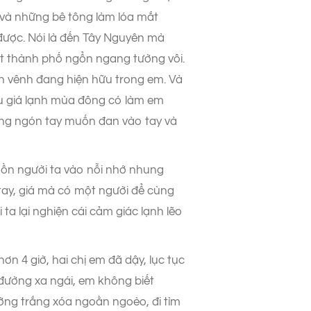
 và những bê tông làm lóa mắt
được. Nói là đến Tây Nguyên mà
ột thành phố ngổn ngang tường vôi.
h vênh đang hiện hữu trong em. Và
iệu giá lạnh mùa đông có làm em
ững ngón tay muốn đan vào tay và
dồn người ta vào nỗi nhớ nhung
tay, giá mà có một người để cùng
ta lại nghiện cái cảm giác lạnh lẽo
 4 giờ, hai chị em đã dậy, lục tục
 đường xa ngái, em không biết
ng trắng xóa ngoằn ngoèo, đi tìm