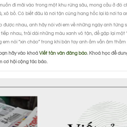
g muốn đi mãi vào trong một khu rừng sâu, mong cầu ở đó c
ả, xô bồ. Có biết đâu là nơi tận cùng hang hốc lại là nơi t
p được nhau, anh hãy nói với em về những ngày anh từng 
tiếp nhau, trải dài những màu xanh vô tận, để gặp lại một
g em nói “xin chào” trong khi bàn tay anh ấm vẫn âm thầm
, bạn hãy vào khoá
Viết tản văn đăng báo
. Khoá học để dun
 cơ hội cộng tác báo.