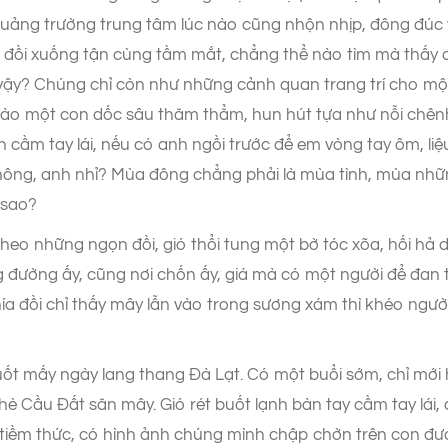
quảng trường trung tâm lúc nào cũng nhộn nhịp, đông đúc
i đồi xuống tận cùng tầm mắt, chẳng thể nào tìm mà thấy 
 vậy? Chúng chỉ còn như những cảnh quan trang trí cho m
 vào một con dốc sâu thăm thẳm, hun hút tựa như nỗi chên
h cầm tay lái, nếu có anh ngồi trước để em vòng tay ôm, l
 không, anh nhỉ? Mùa đông chẳng phải là mùa tình, mùa nh
 sao?
o những ngọn đồi, gió thổi tung một bờ tóc xõa, hối hả 
g đường ấy, cũng nơi chốn ấy, giá mà có một người để đan 
a đồi chỉ thấy mây lẫn vào trong sương xám thì khéo người 
t mấy ngày lang thang Đà Lạt. Có một buổi sớm, chỉ mới hơn
chè Cầu Đất săn mây. Gió rét buốt lạnh bàn tay cầm tay lái,
ềm thức, có hình ảnh chúng mình chập chờn trên con đườ