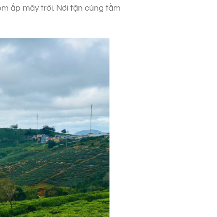
ôm ấp mây trời. Nơi tận cùng tầm