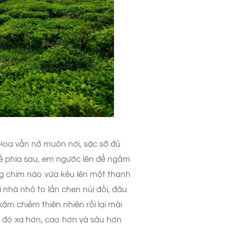
oa vẫn nở muôn nơi, sặc sỡ đủ
 về phía sau, em ngước lên để ngắm
ếng chim nào vừa kêu lên một thanh
nhà nhỏ to lấn chen núi đồi, đâu
m chiếm thiên nhiên rồi lại mải
o đó xa hơn, cao hơn và sâu hơn