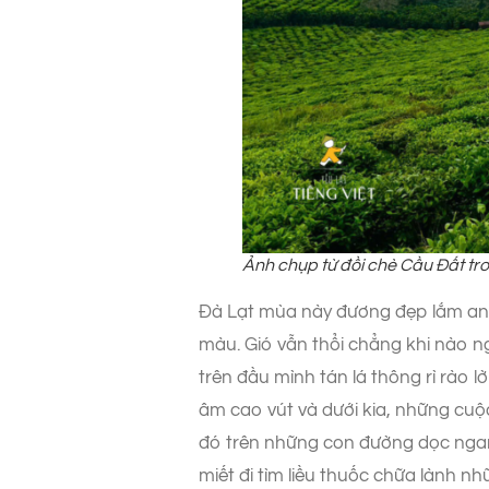
Ảnh chụp từ đồi chè Cầu Đất t
Đà Lạt mùa này đương đẹp lắm anh
màu. Gió vẫn thổi chẳng khi nào ng
trên đầu mình tán lá thông rì rào
âm cao vút và dưới kia, những cuộ
đó trên những con đường dọc ngang
miết đi tìm liều thuốc chữa lành 