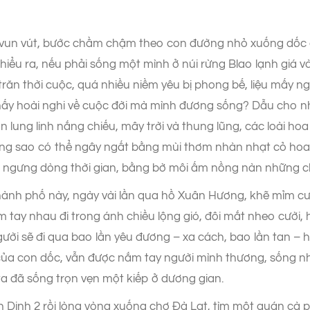
eo vun vút, bước chầm chậm theo con đường nhỏ xuống dốc
ã hiểu ra, nếu phải sống một mình ở núi rừng Blao lạnh giá
 trăn thời cuộc, quá nhiều niềm yêu bị phong bế, liệu mấy
thấy hoài nghi về cuộc đời mà mình đương sống? Dẫu cho
n lung linh nắng chiếu, mây trời và thung lũng, các loài ho
ưng sao có thể ngây ngất bằng mùi thơm nhàn nhạt cỏ hoa 
ựa ngưng dòng thời gian, bằng bờ môi ấm nồng nàn những 
nh phố này, ngày vài lần qua hồ Xuân Hương, khẽ mỉm cười
m tay nhau đi trong ánh chiều lộng gió, đôi mắt nheo cười
người sẽ đi qua bao lần yêu đương – xa cách, bao lần tan – 
ủa con dốc, vẫn được nắm tay người mình thương, sống n
 ta đã sống trọn vẹn một kiếp ở dương gian.
Dinh 2 rồi lòng vòng xuống chợ Đà Lạt, tìm một quán cà p