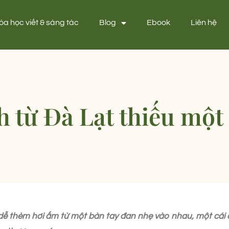
óa học viết & sáng tác
Blog
Ebook
Liên hệ
h từ Đà Lạt thiếu một
dễ thèm hơi ấm từ một bàn tay đan nhẹ vào nhau, một cái