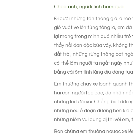
Chào anh, người tình hôm qua
Đi dưới những tán thông già lá r
gió vuốt ve lên từng tàng lá, em đ
lại mang trong mình quá nhiều trở
thấy nỗi đơn độc bủa vây, không 
đất trời, những rừng thông bạt ngà
có thể làm người ta ngất ngây nh
bằng cái ôm tĩnh lặng dịu dàng t
Em thường chạy xe loanh quanh thà
hai con người tóc bạc, da nhăn nắ
những lời tươi vui. Chẳng biết đời 
nhưng nếu ở đoạn đường bên kia c
những niềm vui dung dị thì với em,
Bọn chúng em thường ngược xe lên 