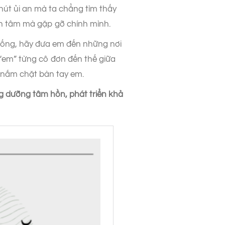
hút ủi an mà ta chẳng tìm thấy
a an tâm mà gặp gỡ chính mình.
sống, hãy đưa em đến những nơi
 “em” từng cô đơn đến thế giữa
 nắm chặt bàn tay em.
g dưỡng tâm hồn, phát triển khả