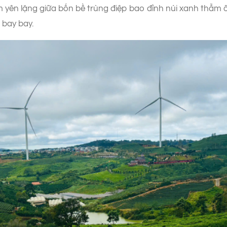
yên lặng giữa bốn bề trùng điệp bao đỉnh núi xanh thẫm 
 bay bay.