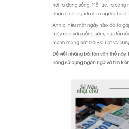
nơi ta đang sống. Mỗi lúc, ta càn
được ở nơi người chen người, hối h
Anh à, nếu một ngày nào đó ta gặ
mây cao vờn nắng sớm, núi đồi nối 
mênh mông đất trời Đà Lạt và cùn
Để viết những bài tản văn thế này
năng sử dụng ngôn ngữ và tìm kiếm