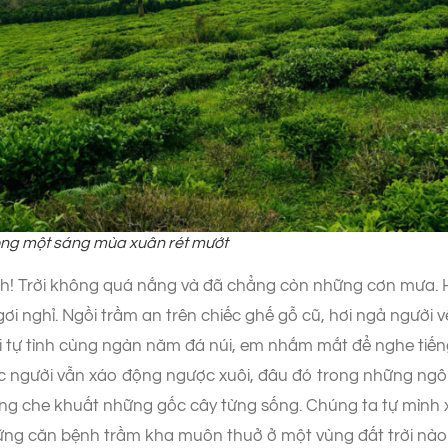
rong một sáng mùa xuân rét mướt
! Trời không quá nắng và đã chẳng còn những cơn mưa. H
ơi nghỉ. Ngồi trầm an trên chiếc ghế gỗ cũ, hơi ngả người
 lời tự tình cùng ngàn năm đá núi, em nhắm mắt để nghe ti
c người vẫn xáo động ngược xuôi, đâu đó trong những ngôi 
 che khuất những gốc cây từng sống. Chúng ta tự mình xâ
những căn bệnh trầm kha muôn thuở ở một vùng đất trời nà