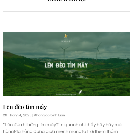
Lên đèo tìm mây
28 Tháng 4, 2025
Không có bình luận
“Lên đèo hí hửng tìm mâyTìm quanh chỉ thấy hây hây má
hồngMá hồng đứng giữa mênh môngTô trời thêm thắm,