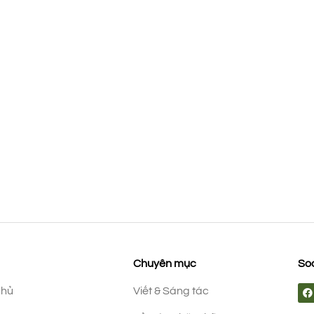
Chuyên mục
Soc
chủ
Viết & Sáng tác