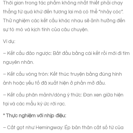
Thời gian trong tác phẩm không nhất thiết phải chạy
thẳng từ quá khứ đến tương lai mà có thể “nhảy cóc”.
Thử nghiệm các kết cấu khác nhau sẽ ảnh hưởng đến
sự tò mò và kịch tính của câu chuyện.
Ví dụ:
– Kết cấu đảo ngược: Bắt đầu bằng cái kết rồi mới đi tìm
nguyên nhân.
– Kết cấu vòng tròn: Kết thúc truyện bằng đúng hình
ảnh hoặc yếu tố đã xuất hiện ở phần mở đầu.
– Kết cấu phân mảnh/dòng ý thức: Đan xen giữa hiện
tại và các mẩu ký ức rời rạc.
* Thực nghiệm với nhịp điệu:
– Cắt gọt như Hemingway: Ép bản thân cắt số từ của