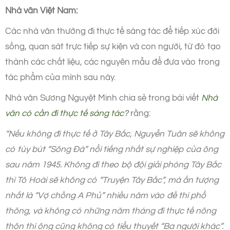
Nhà văn Việt Nam:
Các nhà văn thường đi thực tế sáng tác để tiếp xúc đời
sống, quan sát trực tiếp sự kiện và con người, từ đó tạo
thành các chất liệu, các nguyên mẫu để đưa vào trong
tác phẩm của mình sau này.
Nhà văn Sương Nguyệt Minh chia sẻ trong bài viết
Nhà
văn có cần đi thực tế sáng tác?
rằng:
“
Nếu không đi thực tế ở Tây Bắc, Nguyễn Tuân sẽ không
có tùy bút “Sông Đà” nổi tiếng nhất sự nghiệp của ông
sau năm 1945. Không đi theo bộ đội giải phóng Tây Bắc
thì Tô Hoài sẽ không có “Truyện Tây Bắc”, mà ấn tượng
nhất là “Vợ chồng A Phủ” nhiều năm vào đề thi phổ
thông, và không có những năm tháng đi thực tế nông
thôn thì ông cũng không có tiểu thuyết “Ba người khác”.