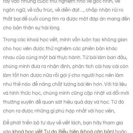
tay vào những cuộc thử nghiệm nhỏ về góc nhìn, về
ngôn ngữ, về cấu trúc, về diễn đạt…, chấp nhận rủi ro
thất bại để cuối cùng tìm ra được một đáp án mang đến
cho bản thân sự hài lòng.
Trong các khoá học viết, mình vẫn luôn tạo không gian
cho học viên được thử nghiệm các phiên bản khác
nhau của cùng một bài thực hành. Từ bài làm ban đầu,
chúng mình đưa ra nhận định, phân tích cái hay cái còn
làm tốt hơn được nữa rồi gợi ý cho người học nên làm
như thế nào để nâng chất lượng bài lên hơn. Với tài liệu
và hình thức học, chúng mình cũng cập nhật và đổi mới
thường xuyên để quan sát hiệu quả dạy và học. Từ đó
chọn ra được những gì phù hợp nhất với học viên,
Để phát triển bộ tư duy về viết lách, bạn hãy tham gia
vào
khoá học viết Tự do Biểu hiện (khoá căn bản)
hoặc