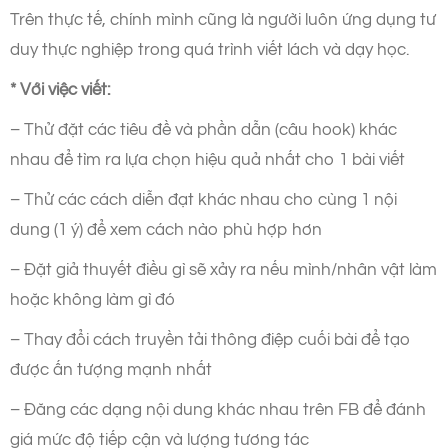
Trên thực tế, chính mình cũng là người luôn ứng dụng tư
duy thực nghiệp trong quá trình viết lách và dạy học.
* Với việc viết:
– Thử đặt các tiêu đề và phần dẫn (câu hook) khác
nhau để tìm ra lựa chọn hiệu quả nhất cho 1 bài viết
– Thử các cách diễn đạt khác nhau cho cùng 1 nội
dung (1 ý) để xem cách nào phù hợp hơn
– Đặt giả thuyết điều gì sẽ xảy ra nếu mình/nhân vật làm
hoặc không làm gì đó
– Thay đổi cách truyền tải thông điệp cuối bài để tạo
được ấn tượng mạnh nhất
– Đăng các dạng nội dung khác nhau trên FB để đánh
giá mức độ tiếp cận và lượng tương tác