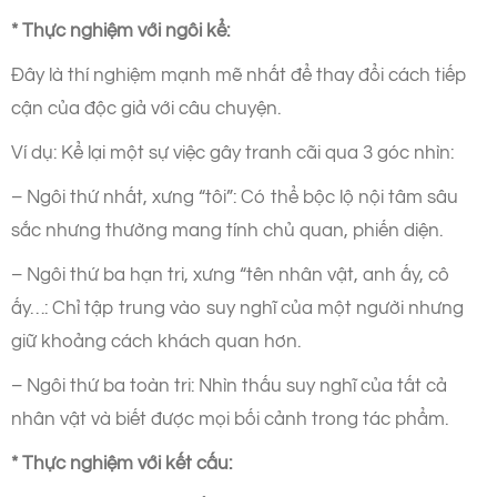
* Thực nghiệm với ngôi kể:
Đây là thí nghiệm mạnh mẽ nhất để thay đổi cách tiếp
cận của độc giả với câu chuyện.
Ví dụ: Kể lại một sự việc gây tranh cãi qua 3 góc nhìn:
– Ngôi thứ nhất, xưng “tôi”: Có thể bộc lộ nội tâm sâu
sắc nhưng thường mang tính chủ quan, phiến diện.
– Ngôi thứ ba hạn tri, xưng “tên nhân vật, anh ấy, cô
ấy…: Chỉ tập trung vào suy nghĩ của một người nhưng
giữ khoảng cách khách quan hơn.
– Ngôi thứ ba toàn tri: Nhìn thấu suy nghĩ của tất cả
nhân vật và biết được mọi bối cảnh trong tác phẩm.
* Thực nghiệm với kết cấu: