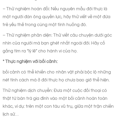
– Thử nghiệm hoán đổi: Nếu nguyên mẫu đời thực là
một người đàn ông quyền lực, hãy thử viết về một đứa
trẻ yếu thế trong cùng một tình huống đó.
– Thử nghiệm phản diện: Thử viết câu chuyện dưới góc
nhìn của người mà bạn ghét nhất ngoài đời. Hãy cố
gắng tìm ra “lý lẽ” cho hành vi của họ.
* Thực nghiệm với bối cảnh:
bối cảnh có thể khiến cho nhân vật phải bộc lộ những
nét tính cách mà ở đời thực họ chưa bao giờ thể hiện.
Thử nghiệm dịch chuyển: Đưa một cuộc đối thoại có
thật từ bàn trà gia đình vào một bối cảnh hoàn toàn
khác, ví dụ: trên một con tàu vũ trụ, giữa một trận chiến
lịch sử…