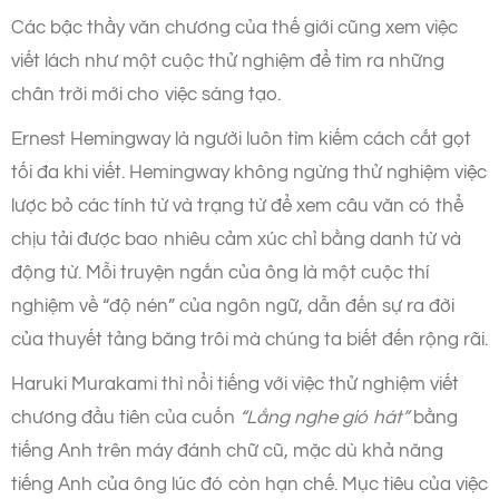
Các bậc thầy văn chương của thế giới cũng xem việc
viết lách như một cuộc thử nghiệm để tìm ra những
chân trời mới cho việc sáng tạo.
Ernest Hemingway là người luôn tìm kiếm cách cắt gọt
tối đa khi viết. Hemingway không ngừng thử nghiệm việc
lược bỏ các tính từ và trạng từ để xem câu văn có thể
chịu tải được bao nhiêu cảm xúc chỉ bằng danh từ và
động từ. Mỗi truyện ngắn của ông là một cuộc thí
nghiệm về “độ nén” của ngôn ngữ, dẫn đến sự ra đời
của thuyết tảng băng trôi mà chúng ta biết đến rộng rãi.
Haruki Murakami thì nổi tiếng với việc thử nghiệm viết
chương đầu tiên của cuốn
“Lắng nghe gió hát”
bằng
tiếng Anh trên máy đánh chữ cũ, mặc dù khả năng
tiếng Anh của ông lúc đó còn hạn chế. Mục tiêu của việc