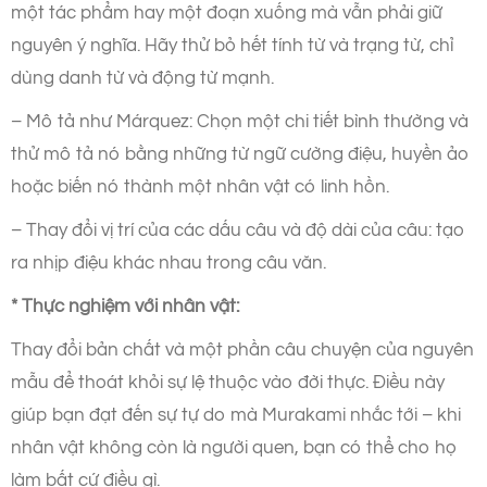
một tác phẩm hay một đoạn xuống mà vẫn phải giữ
nguyên ý nghĩa. Hãy thử bỏ hết tính từ và trạng từ, chỉ
dùng danh từ và động từ mạnh.
– Mô tả như Márquez: Chọn một chi tiết bình thường và
thử mô tả nó bằng những từ ngữ cường điệu, huyền ảo
hoặc biến nó thành một nhân vật có linh hồn.
– Thay đổi vị trí của các dấu câu và độ dài của câu: tạo
ra nhịp điệu khác nhau trong câu văn.
* Thực nghiệm với nhân vật:
Thay đổi bản chất và một phần câu chuyện của nguyên
mẫu để thoát khỏi sự lệ thuộc vào đời thực. Điều này
giúp bạn đạt đến sự tự do mà Murakami nhắc tới – khi
nhân vật không còn là người quen, bạn có thể cho họ
làm bất cứ điều gì.