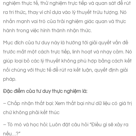
nghiệm thực tế, thử nghiệm trực tiếp và quan sát để rút
ra tri thức, thay vì chỉ dựa vào lý thuyết trừu tượng. Nó
nhấn mạnh vai trò của trải nghiệm giác quan và thực
hành trong việc hình thành nhận thức.
Mục đích của tư duy này là hướng tới giải quyết vấn đề
trước mắt một cách trực tiếp, linh hoạt và nhạy cảm. Nó
giúp loại bỏ các lý thuyết không phù hợp bằng cách kết
nối chúng với thực tế để rút ra kết luận, quyết định giải
pháp.
Đặc điểm của tư duy thực nghiệm là:
– Chấp nhận thất bại: Xem thất bại như dữ liệu có giá trị
chứ không phải kết thúc
– Tò mò và học hỏi: Luôn đặt câu hỏi “Điều gì sẽ xảy ra
nếu…?”