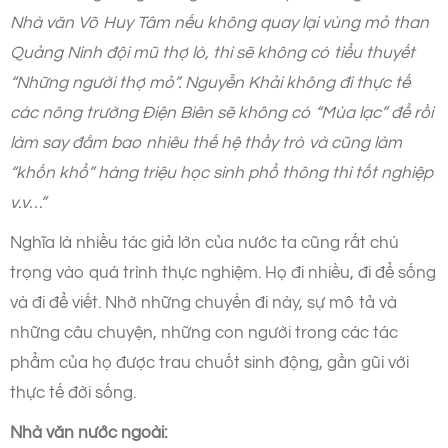
Nhà văn Võ Huy Tâm nếu không quay lại vùng mỏ than
Quảng Ninh đội mũ thợ lò, thì sẽ không có tiểu thuyết
“Những người thợ mỏ”. Nguyễn Khải không đi thực tế
các nông trường Điện Biên sẽ không có “Mùa lạc” để rồi
làm say đắm bao nhiêu thế hệ thầy trò và cũng làm
“khốn khổ” hàng triệu học sinh phổ thông thi tốt nghiệp
v.v…”
Nghĩa là nhiều tác giả lớn của nước ta cũng rất chú
trọng vào quá trình thực nghiệm. Họ đi nhiều, đi để sống
và đi để viết. Nhờ những chuyến đi này, sự mô tả và
những câu chuyện, những con người trong các tác
phẩm của họ được trau chuốt sinh động, gần gũi với
thực tế đời sống.
Nhà văn nước ngoài: