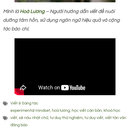
Mình là
Hoà Lương
– Người hướng dẫn viết để nuôi
dưỡng tâm hồn, sử dụng ngôn ngữ hiệu quả và cộng
tác báo chí.
Viết & Sáng tác
experimental mindset
,
hoà lương
,
học viết căn bản
,
khoá học
viết
,
sẻ nâu nhặt chữ
,
tư duy thử nghiệm
,
tư duy viết
,
viết tản văn
đăng báo