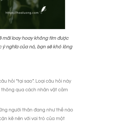
ẽ mãi loay hoay không tìm được
c ý nghĩa của nó, bạn sẽ khó lòng
âu hỏi “tại sao”. Loại câu hỏi này
hẩm thông qua cách nhân vật cảm
hững người thân đang như thế nào
cặn kẽ nên với vai trò của một