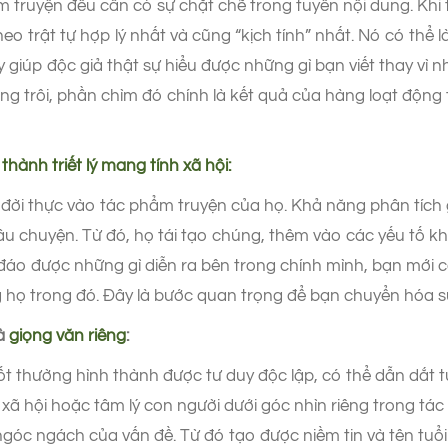
m truyện đều cần có sự chặt chẽ trong tuyến nội dung. Khi 
eo trật tự hợp lý nhất và cũng “kịch tính” nhất. Nó có thể 
 giúp độc giả thật sự hiểu được những gì bạn viết thay 
g trôi, phần chìm đó chính là kết quả của hàng loạt động 
hành triết lý mang tính xã hội:
ời thực vào tác phẩm truyện của họ. Khả năng phân tích 
câu chuyện. Từ đó, họ tái tạo chúng, thêm vào các yếu tố 
 đáo được những gì diễn ra bên trong chính mình, bạn mới c
 họ trong đó. Đây là bước quan trọng để bạn chuyển hóa s
và
giọng văn riêng
:
tốt thường hình thành được tư duy độc lập, có thể dẫn dắt
xã hội hoặc tâm lý con người dưới góc nhìn riêng trong tá
góc ngách của vấn đề. Từ đó tạo được niềm tin và tên tuổi 