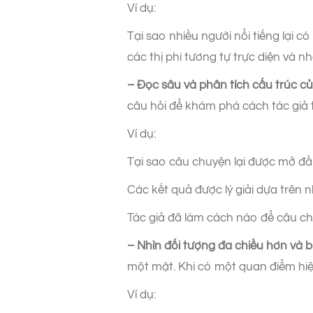
Ví dụ:
Tại sao nhiều người nổi tiếng lại 
các thị phi tương tự trực diện và 
– Đọc sâu và phân tích cấu trúc c
câu hỏi để khám phá cách tác giả 
Ví dụ:
Tại sao câu chuyện lại được mở đầu
Các kết quả được lý giải dựa trê
Tác giả đã làm cách nào để câu ch
– Nhìn đối tượng đa chiều hơn và bi
một mặt. Khi có một quan điểm hiện 
Ví dụ: