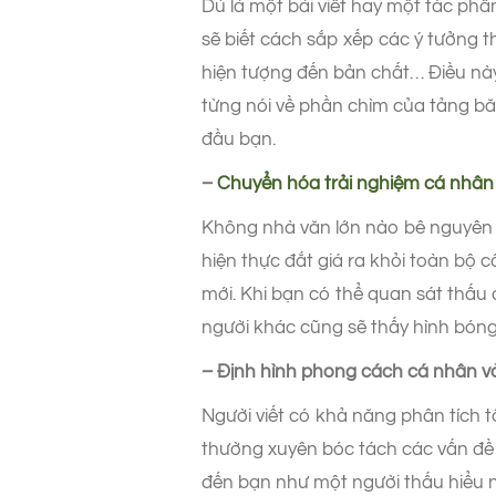
Dù là một bài viết hay một tác phẩ
sẽ biết cách sắp xếp các ý tưởng th
hiện tượng đến bản chất… Điều này
từng nói về phần chìm của tảng băn
đầu bạn.
–
Chuyển hóa trải nghiệm cá nhân t
Không nhà văn lớn nào bê nguyên đ
hiện thực đắt giá ra khỏi toàn bộ 
mới. Khi bạn có thể quan sát thấu
người khác cũng sẽ thấy hình bóng
– Định hình phong cách cá nhân 
Người viết có khả năng phân tích 
thường xuyên bóc tách các vấn đề 
đến bạn như một người thấu hiểu n