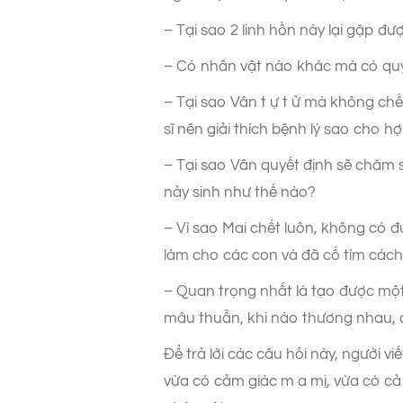
– Tại sao 2 linh hồn này lại gặp đ
– Có nhân vật nào khác mà có quyề
– Tại sao Vân t ự t ử mà không chế
sĩ nên giải thích bệnh lý sao cho hợ
– Tại sao Vân quyết định sẽ chăm 
nảy sinh như thế nào?
– Vì sao Mai chết luôn, không có 
làm cho các con và đã cố tìm các
– Quan trọng nhất là tạo được một 
mâu thuẫn, khi nào thương nhau, 
Để trả lời các câu hỏi này, người v
vừa có cảm giác m a mị, vừa có cả