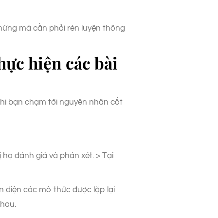
 hứng mà cần phải rèn luyện thông
hực hiện các bài
n khi bạn chạm tới nguyên nhân cốt
ị họ đánh giá và phán xét. > Tại
 diện các mô thức được lặp lại
nhau.