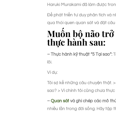
Haruki Murakami đã làm được tron
Để phát triển tư duy phân tích và
qua thói quen quan sát và đặt câu
Muốn bộ não trở 
thực hành sau:
– Thực hành kỹ thuật “5 Tại sao”:
T
lõi.
Ví dụ:
Tôi sợ kể những câu chuyện thật. > 
sao? > Vì chính tôi cũng chưa thự
–
Quan sát
và ghi chép các mô thức 
nhiều lần trong đời sống. Hãy tập 