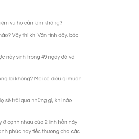
nhiệm vụ họ cần làm không?
ào? Vậy thì khi Vân tỉnh dậy, bác
c nảy sinh trong 49 ngày đó và
ống lại không? Mai có điều gì muốn
ọ sẽ trải qua những gì, khi nào
gày ở cạnh nhau của 2 linh hồn này
hạnh phúc hay tiếc thương cho các