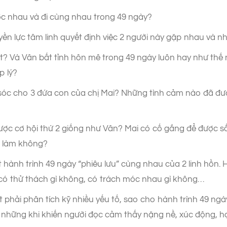
ược nhau và đi cùng nhau trong 49 ngày?
n lực tâm linh quyết định việc 2 người này gặp nhau và 
t? Và Vân bất tỉnh hôn mê trong 49 ngày luôn hay như thế n
p lý?
sóc cho 3 đứa con của chị Mai? Những tình cảm nào đã đượ
được cơ hội thứ 2 giống như Vân? Mai có cố gắng để được s
h làm không?
hành trình 49 ngày “phiêu lưu” cùng nhau của 2 linh hồn. H
có thử thách gì không, có trách móc nhau gì không…
iết phải phân tích kỹ nhiều yếu tố, sao cho hành trình 49 n
 những khi khiến người đọc cảm thấy nặng nề, xúc động, 