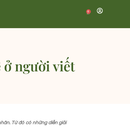
0
 ở người viết
 nhân. Từ đó có những diễn giải