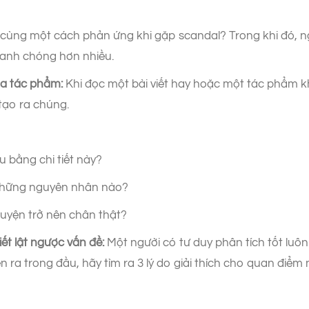
có cùng một cách phản ứng khi gặp scandal? Trong khi đó, n
nhanh chóng hơn nhiều.
ủa tác phẩm:
Khi đọc một bài viết hay hoặc một tác phẩm k
tạo ra chúng.
 bằng chi tiết này?
n những nguyên nhân nào?
uyện trở nên chân thật?
ết lật ngược vấn đề:
Một người có tư duy phân tích tốt luôn
ra trong đầu, hãy tìm ra 3 lý do giải thích cho quan điểm n