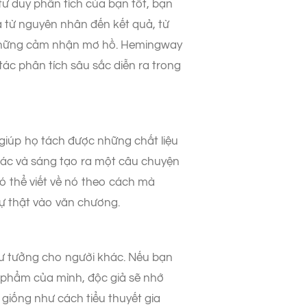
tư duy phân tích của bạn tốt, bạn
là từ nguyên nhân đến kết quả, từ
vì những cảm nhận mơ hồ. Hemingway
tác phân tích sâu sắc diễn ra trong
giúp họ tách được những chất liệu
khác và sáng tạo ra một câu chuyện
ó thể viết về nó theo cách mà
ự thật vào văn chương.
 tư tưởng cho người khác. Nếu bạn
c phẩm của mình, độc giả sẽ nhớ
giống như cách tiểu thuyết gia