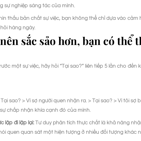
g sự nghiệp sáng tác của mình.
 nhìn thấu bản chất sự việc, bạn không thể chỉ dựa vào cảm
 hỏi hàng ngày.
nên sắc sảo hơn, bạn có thể t
rước một sự việc, hãy hỏi “Tại sao?” liên tiếp 5 lần cho đế
Tại sao? > Vì sợ người quen nhận ra. > Tại sao? > Vì tôi sợ b
c sự chấp nhận khía cạnh đó của mình.
lặp đi lặp lại:
Tư duy phân tích thực chất là khả năng nhận
thói quen quan sát một hiện tượng ở nhiều đối tượng khác 