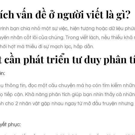
ích vấn đề ở người viết là gì?
trình bạn chia nhỏ một sự việc, hiện tượng hoặc dữ liệu p
uyên nhân cốt lõi của chúng. Trong viết lách, nếu thiếu khả
ể hời hợt mà thiếu đi sự mạch lạc, hấp dẫn.
t cần phát triển tư duy phân t
ên:
thụ thông tin, đọc một câu chuyện mà họ còn tìm kiếm nhữ
 tiếp cận. Khả năng phân tích giúp bạn nhìn thấy cả những
ình cho 2 nhân vật gặp nhau ngay từ mở đầu truyện nhưng l
yết phục: