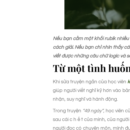
Nếu bạn cầm một khối rubik nhiều
cách giải. Nếu bạn chỉ nhìn thấy c
viết được những câu chữ logic và s
Từ một tình huốn
Khi sửa truyện ngắn của học viên
k
giúp người viết nghĩ kỹ hơn vào b
nhận, suy nghĩ và hành động.
Trong truyện
“49 ngày”
, học viên 
sau cái c h ế t của mình, của ngườ
người đọc có chuyên môn, mình đưa