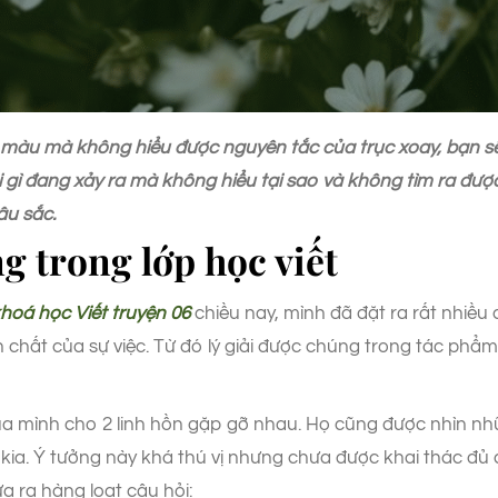
 màu mà không hiểu được nguyên tắc của trục xoay, bạn s
ái gì đang xảy ra mà không hiểu tại sao và không tìm ra đượ
âu sắc.
g trong lớp học viết
hoá học Viết truyện 06
chiều nay, mình đã đặt ra rất nhiều c
ản chất của sự việc. Từ đó lý giải được chúng trong tác p
của mình cho 2 linh hồn gặp gỡ nhau. Họ cũng được nhìn n
i kia. Ý tưởng này khá thú vị nhưng chưa được khai thác đủ 
 ra hàng loạt câu hỏi: