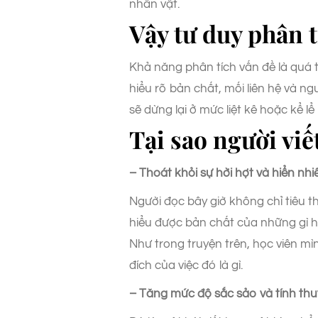
nhân vật.
Vậy tư duy phân t
Khả năng phân tích vấn đề là quá 
hiểu rõ bản chất, mối liên hệ và ng
sẽ dừng lại ở mức liệt kê hoặc kể l
Tại sao người viế
– Thoát khỏi sự hời hợt và hiển nhi
Người đọc bây giờ không chỉ tiêu 
hiểu được bản chất của những gì họ
Như trong truyện trên, học viên m
đích của việc đó là gì.
– Tăng mức độ sắc sảo và tính thu