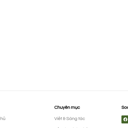
Chuyên mục
Soc
chủ
Viết & Sáng tác