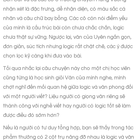
nhận xét là đặc trưng, dễ nhận diện, có màu sắc cá
nhân và câu chữ bay bổng. Các cô còn nói điểm yếu
của mình là cấu trúc bài còn chưa chắc chắn, logic
chưa thật sự vững. Ngược lại, văn của Uyên ngắn gọn,
đơn giản, súc tích nhưng logic rất chặt chẽ, các ý được
chọn lọc kỹ càng khi đưa vào bài.
Tối qua nhắc lại câu chuyện này cho một chị học viên
cũng từng là học sinh giỏi Văn của mình nghe, mình
chợt nghĩ đến mối quan hệ giữa logic và văn phong đối
với một người viết? Liệu người có giọng văn riêng sẽ
thành công với nghề viết hay người có logic tốt sẽ làm
được điều đó sớm hơn?
Nếu là người có tư duy tổng hợp, bạn sẽ thấy trong tác
phẩm thường có 2 cột trụ nâng đỡ nhau là logic và văn