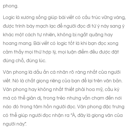
phong.
Logic là xương sống giúp bài viết có cấu trúc vững vàng,
được trình bày mạch lạc để người đọc đi từ ý này sang ý
khác một cách tự nhiên, không bị ngắt quãng hay
hoang mang. Bài viết có logic tốt là khi bạn đọc xong
cảm thấy mọi thứ hợp lý, mọi luận điểm đều được đặt
đúng chỗ, đúng lúc.
Văn phong là dấu ấn cá nhân rõ ràng nhất của người
viết. Nó là chất giọng riêng của bạn để lại trên văn bản.
Văn phong hay không nhất thiết phải hoa mỹ, cầu kỳ
mà có thể giản dị, trong trẻo nhưng vẫn chạm đến nơi
nào đó trong tâm hồn người đọc. Văn phong đặc trưng
có thể giúp người đọc nhận ra “À, đây là giọng văn của
người này.”.