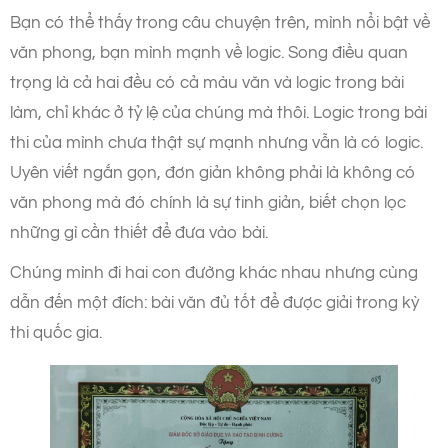
Bạn có thể thấy trong câu chuyện trên, mình nổi bật về
văn phong, bạn mình mạnh về logic. Song điều quan
trọng là cả hai đều có cả màu văn và logic trong bài
làm, chỉ khác ở tỷ lệ của chúng mà thôi. Logic trong bài
thi của mình chưa thật sự mạnh nhưng vẫn là có logic.
Uyên viết ngắn gọn, đơn giản không phải là không có
văn phong mà đó chính là sự tinh giản, biết chọn lọc
những gì cần thiết để đưa vào bài.
Chúng mình đi hai con đường khác nhau nhưng cùng
dẫn đến một đích: bài văn đủ tốt để được giải trong kỳ
thi quốc gia.