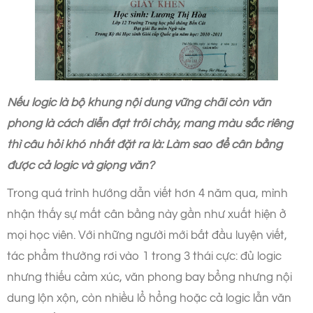
Nếu logic là bộ khung nội dung vững chãi còn văn
phong là cách diễn đạt trôi chảy, mang màu sắc riêng
thì câu hỏi khó nhất đặt ra là: Làm sao để cân bằng
được cả logic và giọng văn?
Trong quá trình hướng dẫn viết hơn 4 năm qua, mình
nhận thấy sự mất cân bằng này gần như xuất hiện ở
mọi học viên. Với những người mới bắt đầu luyện viết,
tác phẩm thường rơi vào 1 trong 3 thái cực: đủ logic
nhưng thiếu cảm xúc, văn phong bay bổng nhưng nội
dung lộn xộn, còn nhiều lổ hổng hoặc cả logic lẫn văn