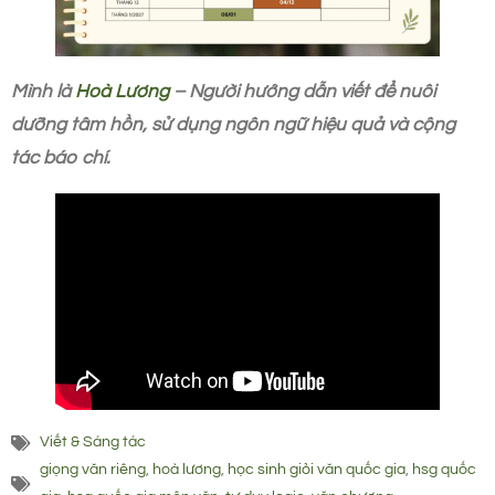
Mình là
Hoà Lương
– Người hướng dẫn viết để nuôi
dưỡng tâm hồn, sử dụng ngôn ngữ hiệu quả và cộng
tác báo chí.
Viết & Sáng tác
giọng văn riêng
,
hoà lương
,
học sinh giỏi văn quốc gia
,
hsg quốc