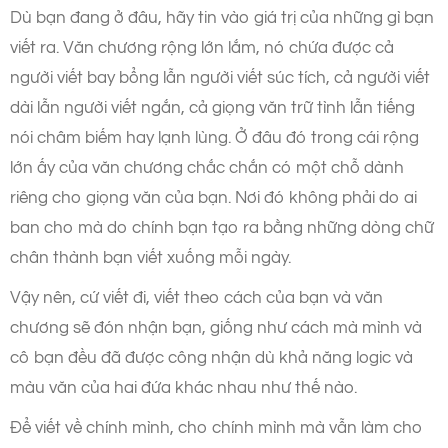
Dù bạn đang ở đâu, hãy tin vào giá trị của những gì bạn
viết ra. Văn chương rộng lớn lắm, nó chứa được cả
người viết bay bổng lẫn người viết súc tích, cả người viết
dài lẫn người viết ngắn, cả giọng văn trữ tình lẫn tiếng
nói châm biếm hay lạnh lùng. Ở đâu đó trong cái rộng
lớn ấy của văn chương chắc chắn có một chỗ dành
riêng cho giọng văn của bạn. Nơi đó không phải do ai
ban cho mà do chính bạn tạo ra bằng những dòng chữ
chân thành bạn viết xuống mỗi ngày.
Vậy nên, cứ viết đi, viết theo cách của bạn và văn
chương sẽ đón nhận bạn, giống như cách mà mình và
cô bạn đều đã được công nhận dù khả năng logic và
màu văn của hai đứa khác nhau như thế nào.
Để viết về chính mình, cho chính mình mà vẫn làm cho