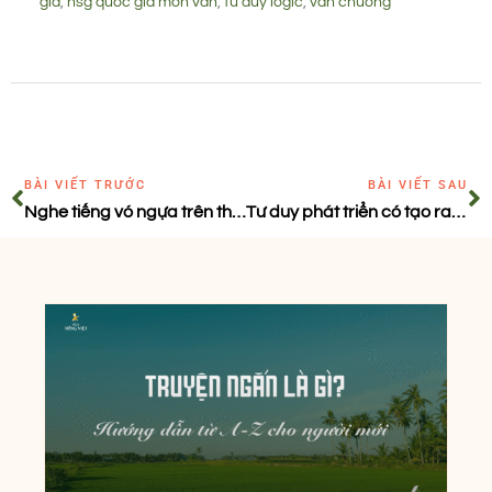
gia
,
hsg quốc gia môn văn
,
tư duy logic
,
văn chương
BÀI VIẾT TRƯỚC
BÀI VIẾT SAU
Nghe tiếng vó ngựa trên thảo nguyên chữ nghĩa
Tư duy phát triển có tạo ra thiên tài?