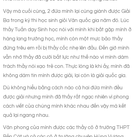
Vậy mà cuối cùng, 2 đứa mình lại cùng giành được Giải
Ba trong kỳ thi học sinh giỏi Văn quốc gia năm đó. Lúc
thầy Tuấn dạy Sinh học nói với mình khi bắt gặp mình ở
hàng lang trường học, mình còn một mực bảo thầy
đừng trêu em rồi bị thầy cốc nhẹ lên đầu. Đến giờ mình
vẫn nhớ thầy đã cười bất lực như thế nào vì mình dám
trách thầy nói xạo trẻ con. Thực lòng là khi ấy, mình đã
không dám tin mình được giải, lại còn là giải quốc gia.
Dù không hiểu bằng cách nào cả hai đứa mình đều
được giải nhưng mình đã thấy rất ngạc nhiên vì phong
cách viết của chúng mình khác nhau đến vậy mà kết
quả lại ngang nhau.
Văn phong của mình được các thầy cô ở trường THPT
Bến Cát và cả các cô ở trường chuyên Hùng Vương