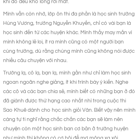
khi đó đều khó lòng rời mắt.
Mình vẫn còn nhớ, lớp ôn thi đa phần là học sinh trường
Hùng Vương, trường Nguyễn Khuyến, chỉ có vài bạn là
học sinh đến từ các huyện khác. Mình thấy may mắn vì
mình không lẻ loi, ít ra mình cũng có một người bạn
cùng trường, dù rằng chúng mình cũng không nói được
nhiều câu chuyện với nhau.
Trường lạ, cô lạ, bạn lạ, mình gần như chỉ làm học sinh
ngoan ngoãn nghe giảng, ít khi trình bày ý kiến. Nghe
các cô và các bạn chia sẻ, mình biết có những bạn ở đó
đã giành được thứ hạng cao nhất nhì trong cuộc thi
Sao Khuê dành cho học sinh giỏi Văn. Biết vậy nên mình
càng tự ti nghĩ rằng chắc chắn các bạn sẽ làm nên
chuyện còn một học sinh ban cơ bản ở trường huyện
như mình thì không có cơ hội để mơ mộng xa xôi.