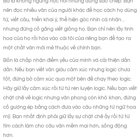
Ba là không ngừng học hỏi nhưng đừng sao chép. Bạn
nên đọc nhiều văn của người khác để học cách họ dùng
từ, viết câu, triển khai ý, thể hiện góc nhìn cá nhân…
nhưng đừng cố gắng viết giống họ. Bạn chỉ nên lấy tinh
hoa của họ rồi hòa vào cái tôi của riêng bạn để tạo ra
một chất văn mới mẻ thuộc về chính bạn.
Bốn là chấp nhận điểm yếu của mình và cải thiện dần
dần. Nếu bạn viết văn giàu cảm xúc nhưng logic chưa
tốt, đừng bỏ cảm xúc qua một bên để chạy theo logic.
Hãy giữ lấy cảm xúc rồi từ từ rèn luyện logic. Nếu bạn viết
chặt chẽ về logic nhưng văn phong còn khô khan, đừng
cố gượng ép bằng cách đưa vào câu những từ ngữ hoa
mỹ. Bạn nhất định phải giữ lấy sự chặt chẽ ấy rồi từ từ
tìm cách làm cho câu văn mềm mại hơn, sống động
hơn.