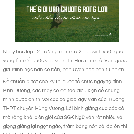
Ngày học lớp 12, trường mình có 2 học sinh vượt qua
vòng tỉnh để bước vào vòng thi Học sinh giỏi Văn quốc
gia. Mình học ban cơ bản, bạn Uyên học ban tự nhiên.
Để chuẩn bị tốt cho kỳ thi được tổ chức ngay tại tỉnh
Bình Dương, các thầy cô đã tạo điều kiện để chúng
mình được ôn thi với các cô giáo dạy Văn của Trường
THPT chuyên Hùng Vương. Lời bình giảng của các cô
mở rộng khỏi biên giới của SGK Ngữ văn rất nhiều và
giọng giảng lại ngọt ngào, trầm bổng nên cả lớp ôn thi