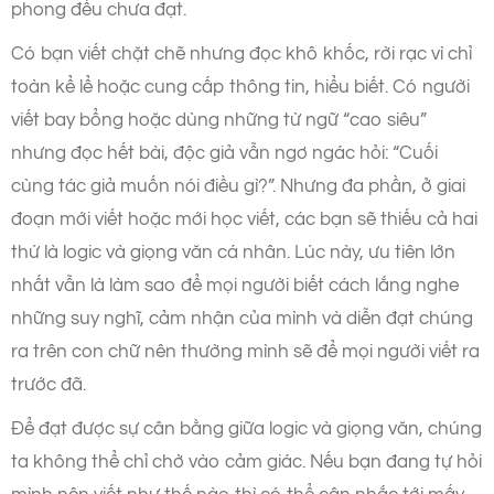
phong đều chưa đạt.
Có bạn viết chặt chẽ nhưng đọc khô khốc, rời rạc vì chỉ
toàn kể lể hoặc cung cấp thông tin, hiểu biết. Có người
viết bay bổng hoặc dùng những từ ngữ “cao siêu”
nhưng đọc hết bài, độc giả vẫn ngơ ngác hỏi: “Cuối
cùng tác giả muốn nói điều gì?”. Nhưng đa phần, ở giai
đoạn mới viết hoặc mới học viết, các bạn sẽ thiếu cả hai
thứ là logic và giọng văn cá nhân. Lúc này, ưu tiên lớn
nhất vẫn là làm sao để mọi người biết cách lắng nghe
những suy nghĩ, cảm nhận của mình và diễn đạt chúng
ra trên con chữ nên thường mình sẽ để mọi người viết ra
trước đã.
Để đạt được sự cân bằng giữa logic và giọng văn, chúng
ta không thể chỉ chờ vào cảm giác. Nếu bạn đang tự hỏi