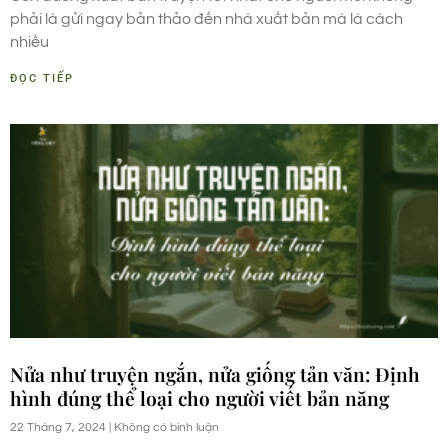
phải là gửi ngay bản thảo đến nhà xuất bản mà là cách
nhiều
ĐỌC TIẾP
Nửa như truyện ngắn, nửa giống tản văn: Định
hình đúng thể loại cho người viết bản năng
22 Tháng 7, 2024
Không có bình luận