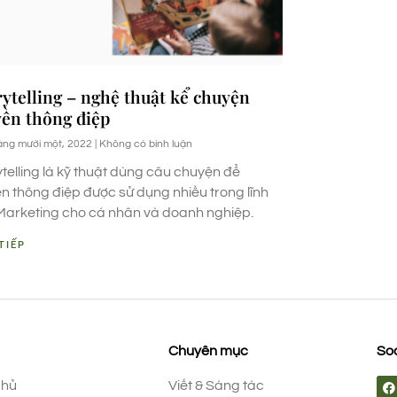
rytelling – nghệ thuật kể chuyện
yền thông điệp
áng mười một, 2022
Không có bình luận
ytelling là kỹ thuật dùng câu chuyện để
ền thông điệp được sử dụng nhiều trong lĩnh
Marketing cho cá nhân và doanh nghiệp.
TIẾP
Chuyên mục
Soc
chủ
Viết & Sáng tác