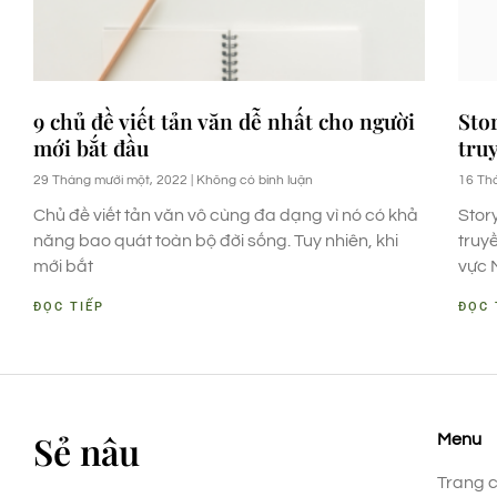
9 chủ đề viết tản văn dễ nhất cho người
Sto
mới bắt đầu
tru
29 Tháng mười một, 2022
Không có bình luận
16 Th
Chủ đề viết tản văn vô cùng đa dạng vì nó có khả
Stor
năng bao quát toàn bộ đời sống. Tuy nhiên, khi
truy
mới bắt
vực 
ĐỌC TIẾP
ĐỌC 
Sẻ nâu
Menu
Trang 