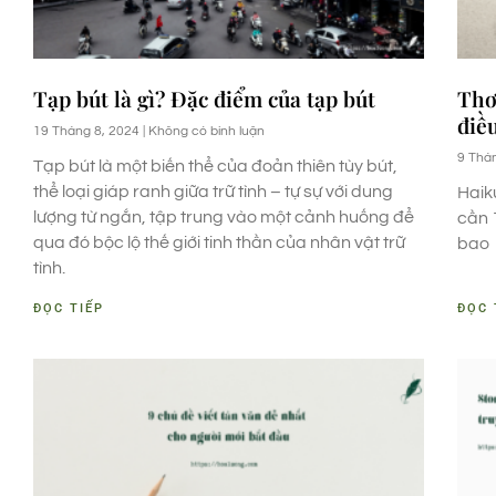
Tạp bút là gì? Đặc điểm của tạp bút
Thơ
điề
19 Tháng 8, 2024
Không có bình luận
9 Thá
Tạp bút là một biến thể của đoản thiên tùy bút,
thể loại giáp ranh giữa trữ tình – tự sự với dung
Haik
lượng từ ngắn, tập trung vào một cảnh huống để
cần 
qua đó bộc lộ thế giới tinh thần của nhân vật trữ
bao
tình.
ĐỌC TIẾP
ĐỌC 