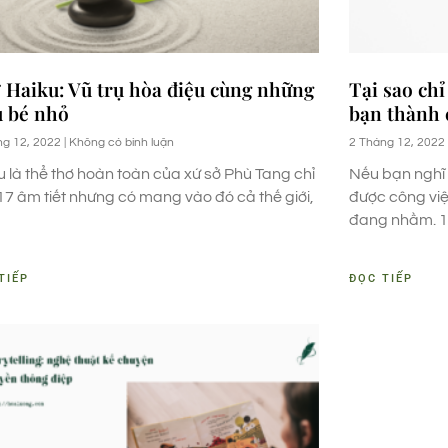
 Haiku: Vũ trụ hòa điệu cùng những
Tại sao chỉ
u bé nhỏ
bạn thành 
ng 12, 2022
Không có bình luận
2 Tháng 12, 2022
u là thể thơ hoàn toàn của xứ sở Phù Tang chỉ
Nếu bạn nghĩ 
17 âm tiết nhưng có mang vào đó cả thế giới,
được công việ
đang nhầm. 
TIẾP
ĐỌC TIẾP