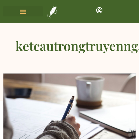
ketcautrongtruyenn