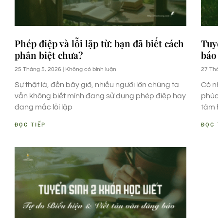
Phép điệp và lỗi lặp từ: bạn đã biết cách
Tuy
phân biệt chưa?
báo
25 Tháng 5, 2026
Không có bình luận
27 Th
Sự thật là, đến bây giờ, nhiều người lớn chúng ta
Có n
vẫn không biết mình đang sử dụng phép điệp hay
phúc
đang mắc lỗi lặp
tâm 
ĐỌC TIẾP
ĐỌC 