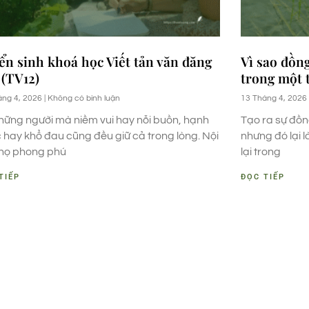
ển sinh khoá học Viết tản văn đăng
Vì sao đồn
 (TV12)
trong một 
áng 4, 2026
Không có bình luận
13 Tháng 4, 2026
hững người mà niềm vui hay nỗi buồn, hạnh
Tạo ra sự đồn
 hay khổ đau cũng đều giữ cả trong lòng. Nội
nhưng đó lại 
họ phong phú
lại trong
TIẾP
ĐỌC TIẾP