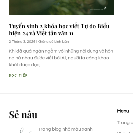
Tuyển sinh 2 khóa học viết Tự do Biểu
hiện 24 và Viết tản văn 11
2 Tháng 3, 2026
Không có bình luận
Khi đã quá ngán ngẩm với những nội dung vô hồn
na ná nhau được viết bởi AI, người ta càng khao
khát được đọc,
ĐỌC TIẾP
Sẻ nâu
Menu
Trang 
Trang blog nhỏ màu xanh