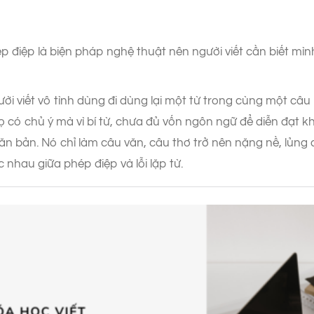
ép điệp là biện pháp nghệ thuật nên người viết cần biết mìn
 người viết vô tình dùng đi dùng lại một từ trong cùng một 
 có chủ ý mà vì bí từ, chưa đủ vốn ngôn ngữ để diễn đạt kh
 văn bản. Nó chỉ làm câu văn, câu thơ trở nên nặng nề, lủng 
 nhau giữa phép điệp và lỗi lặp từ.