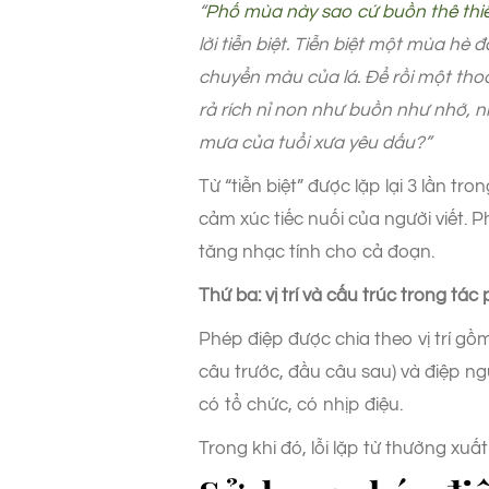
“
Phố mùa này sao cứ buồn thê thi
lời tiễn biệt. Tiễn biệt một mùa h
chuyển màu của lá. Để rồi một tho
rả rích nỉ non như buồn như nhớ, 
mưa của tuổi xưa yêu dấu?”
Từ “tiễn biệt” được lặp lại 3 lần 
cảm xúc tiếc nuối của người viết.
tăng nhạc tính cho cả đoạn.
Thứ ba: vị trí và cấu trúc trong tá
Phép điệp được chia theo vị trí gồm
câu trước, đầu câu sau) và điệp n
có tổ chức, có nhịp điệu.
Trong khi đó, lỗi lặp từ thường xu