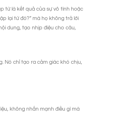
ặp từ là kết quả của sự vô tình hoặc
lặp lại từ đó?” mà họ không trả lời
nội dung, tạo nhịp điệu cho câu,
g. Nó chỉ tạo ra cảm giác khó chịu,
p điệu, không nhấn mạnh điều gì mà