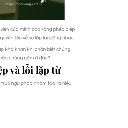
c viên của mình bảo rằng phép điệp
guyên tắc về sự lặp lại giống nhau.
gặp khó khăn khi phân biệt chúng.
iới của chúng nằm ở đâu?
p và lỗi lặp từ
ấu trúc ngữ pháp nhằm tạo ra hiệu