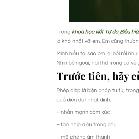
Trong
khoá học viết Tự do Biểu hiệ
là khó nhất với em. Em cũng thường
Mình hiểu tại sao em lại bối rối n
Nhìn bề ngoài, hai thứ trông có vẻ
Trước tiên, hãy c
Phép điệp là biện pháp tu từ, tron
quả diễn đạt nhất định:
– nhấn mạnh cảm xúc
– tạo nhịp điệu trong câu
– mô phỏng âm thanh