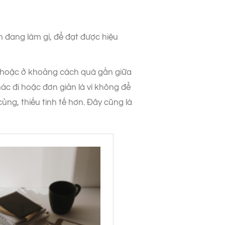
h đang làm gì, để đạt được hiệu
câu hoặc ở khoảng cách quá gần giữa
ác đi hoặc đơn giản là vì không để
củng, thiếu tinh tế hơn. Đây cũng là