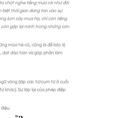
a chợt nghe tiếng mưa rơi như đôi
 biệt thời gian đang tan vào sự
ng lùm cây mùa hạ, chỉ còn tiếng
ó còn gặp lại mình trong những cơn
hững mùa hè cũ, cũng là để bộc lộ
ơn, dạt dào hơn và góp phần làm
 ngữ vòng (lặp các từ/cụm từ ở cuối
 khác). Sự lặp lại của phép điệp
 điệu.