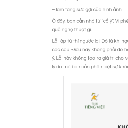
– làm tăng sức gợi của hình ảnh
Ở đây, bạn cần nhớ từ “cố ý”. Vì ph
quả nghệ thuật gì.
Lỗi lặp từ thì ngược lại. Đó là khi
các câu. Điều này không phải do họ
ý. Lỗi này không tạo ra giá trị cho
lý do mà bạn cần phân biệt sự khác