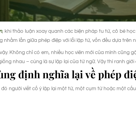
n
, khi thảo luận xoay quanh các biện pháp tu từ, cô bé họ
 nhầm lẫn giữa phép điệp với lỗi lặp từ, vốn đều dựa trên n
hư vậy. Không chỉ có em, nhiều học viên mới của mình cũng 
 giống nhau – cùng là sự lặp lại của từ ngữ. Vậy thì ranh g
ùng định nghĩa lại về phép điệ
g đó người viết cố ý lặp lại một từ, một cụm từ hoặc một c