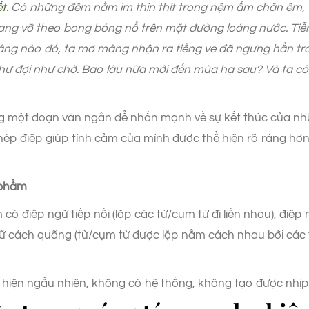
ết
. Có những đêm nằm im thin thít trong nệm ấm chăn êm, t
è đang vỡ theo bong bóng nổ trên mặt đường loáng nước. Tiễn
áng nào đó, ta mơ màng nhận ra tiếng ve đã ngưng hẳn tro
như đợi như chờ. Bao lâu nữa mới đến mùa hạ sau? Và ta c
trong một đoạn văn ngắn để nhấn mạnh về sự kết thúc của n
 Phép điệp giúp tình cảm của mình được thể hiện rõ ràng h
c phẩm
 có điệp ngữ tiếp nối (lặp các từ/cụm từ đi liền nhau), điệp
gữ cách quãng (từ/cụm từ được lặp nằm cách nhau bởi các từ
ất hiện ngẫu nhiên, không có hệ thống, không tạo được nhịp