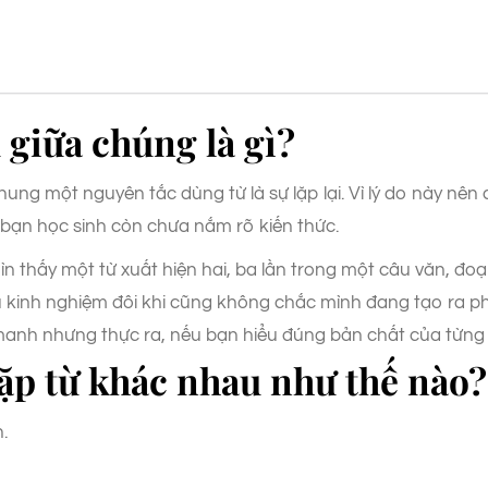
giữa chúng là gì?
hung một nguyên tắc dùng từ là sự lặp lại. Vì lý do này nên
c bạn học sinh còn chưa nắm rõ kiến thức.
ìn thấy một từ xuất hiện hai, ba lần trong một câu văn, đoạ
iếu kinh nghiệm đôi khi cũng không chắc mình đang tạo ra p
anh nhưng thực ra, nếu bạn hiểu đúng bản chất của từng thứ
lặp từ khác nhau như thế nào?
.