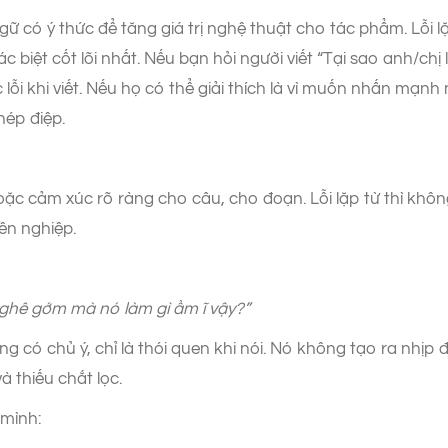
ữ có ý thức để tăng giá trị nghệ thuật cho tác phẩm. Lỗi l
c biệt cốt lõi nhất. Nếu bạn hỏi người viết “Tại sao anh/chị 
ỗi khi viết. Nếu họ có thể giải thích là vì muốn nhấn mạnh 
hép điệp.
oặc cảm xúc rõ ràng cho câu, cho đoạn. Lỗi lặp từ thì khôn
ên nghiệp.
 ghê gớm mà nó làm gì ầm ĩ vậy?”
ông có chủ ý, chỉ là thói quen khi nói. Nó không tạo ra nhị
à thiếu chắt lọc.
 mình: