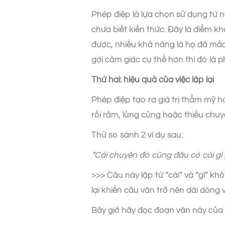
Phép điệp là lựa chọn sử dụng từ ng
chưa biết kiến thức. Đây là điểm khá
được, nhiều khả năng là họ đã mắc l
gợi cảm giác cụ thể hơn thì đó là p
Thứ hai: hiệu quả của việc lặp lại
Phép điệp tạo ra giá trị thẩm mỹ h
rối rắm, lủng củng hoặc thiếu chuy
Thử so sánh 2 ví dụ sau:
“Cái chuyện đó cũng đâu có cái gì
>>> Câu này lặp từ “cái” và “gì” kh
lại khiến câu văn trở nên dài dòng v
Bây giờ hãy đọc đoạn văn này của