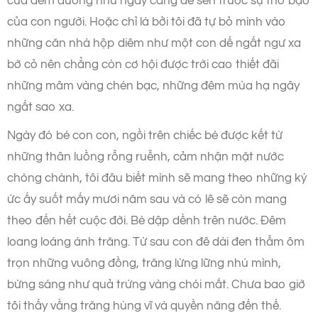
của đêm dường như ngày càng dè sẻn trước sự thô bạo
của con người. Hoặc chỉ là bởi tôi đã tự bỏ mình vào
những căn nhà hộp diêm như một con dế ngất ngư xa
bờ cỏ nên chẳng còn cơ hội được trời cao thiết đãi
những mâm vàng chén bạc, những đêm mùa hạ ngây
ngất sao xa.
Ngày đó bé con con, ngồi trên chiếc bè được kết từ
những thân luồng rỗng ruễnh, cảm nhận mặt nước
chòng chành, tôi đâu biết mình sẽ mang theo những ký
ức ấy suốt mấy mươi năm sau và có lẽ sẽ còn mang
theo đến hết cuộc đời. Bè dập dềnh trên nước. Đêm
loang loáng ánh trăng. Từ sau con đê dài đen thẫm ôm
trọn những vuông đồng, trăng lừng lững nhú mình,
bừng sáng như quả trứng vàng chói mắt. Chưa bao giờ
tôi thấy vầng trăng hùng vĩ và quyền năng đến thế.