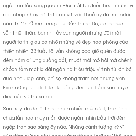
ngắt tua tủa xung quanh. Đôi mắt tôi đuổi theo những vì
sao nhấp nháy nơi trời cao vời vợi. Thuở ấy đã hai mươi
năm trước. Ở một làng quê Bắc Trung Bộ, cái nghèo
vẫn thiết thân, bám rịt lấy con người nhưng đôi mắt
người ta thì giàu có nhờ những vẻ đẹp hào phóng của
thiên nhiên. 33 tuổi, tôi vẫn không bao giờ quên được
đêm nằm dí lưng xuống đất, mướt mải mồ hôi mà chênh
chếch tầm mắt là dải ngân hà triệu triệu vì tinh tú lớn bé
đua nhau lấp lánh, chỉ sợ không trám hết những viên
kim cương lung linh lên khoảng đen tối thẳm sâu huyền
diệu của vũ trụ xa xôi.
Sau này, dù đã đặt chân qua nhiều miền đất, tôi cũng
chưa lần nào may mắn được ngắm nhìn bầu trời đêm
ngập tràn sao sáng ấy nữa. Những cảnh tượng kỳ vĩ