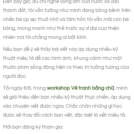
Đến bây giờ, dù chỉ nghe vọng âm của nước va vào
thành đất, tôi vẫn tưởng như mình đang bồng bềnh trên
chiếc bè ọp ẹp thuở nhỏ và tâm hồn tôi vẫn mãi còn bé
bỏng, mong manh như thế trước sự vĩ đại của thiên
nhiên mà tôi chẳng mong ai bất kính.
Nếu bạn để ý sẽ thấy bài viết này áp dụng nhiều kỹ
thuật miêu tả để các hình ảnh, khung cảnh như một
thước phim sống động hiện ra theo trí tưởng tượng của
người đọc.
Tối ngày 6/6, trong
workshop Vẽ tranh bằng chữ
, mình
sẽ giới thiệu đến bạn nhiều kỹ thuật thực chiến, áp dụng
vào chuyện viết được ngay. Chắc chắn những gì học
được sẽ thay đổi cách bạn viết, đặc biệt là viết miêu tả.
Mời bạn đăng ký tham gia: