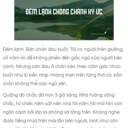
Đêm lạnh. Bàn chân đau buốt. Tôi co người trên giường,
cố nằm im để không phiền đến giấc ngủ của người bên
cạnh. Nhưng cơn đau ở chân kéo theo cảm giác nhức
buốt như lũ kiến nhịp nhàng men trên từng thớ cơ, bồn
chồn không thể nào ngủ yên.
Quãng đó chắc đã hơn 3 giờ sáng. Nhà tường vững
chắc, từ chiếc nệm sát nền nhà tôi nằm tới mái tôn còn
ngăn cách bởi lớp la-phông và tầng trên. Không nghe
được tiếng mưa trên mái lẫn bên ngoài, hình như cơn