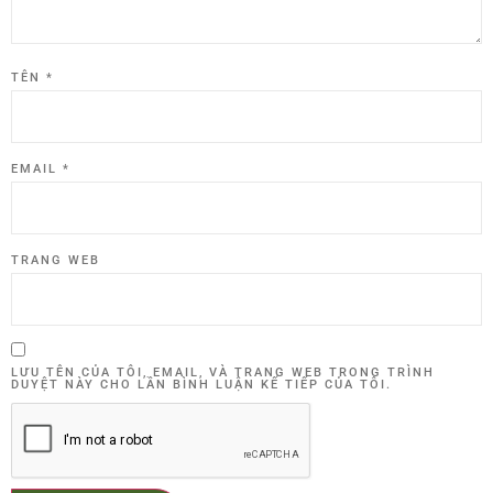
TÊN
*
EMAIL
*
TRANG WEB
LƯU TÊN CỦA TÔI, EMAIL, VÀ TRANG WEB TRONG TRÌNH
DUYỆT NÀY CHO LẦN BÌNH LUẬN KẾ TIẾP CỦA TÔI.