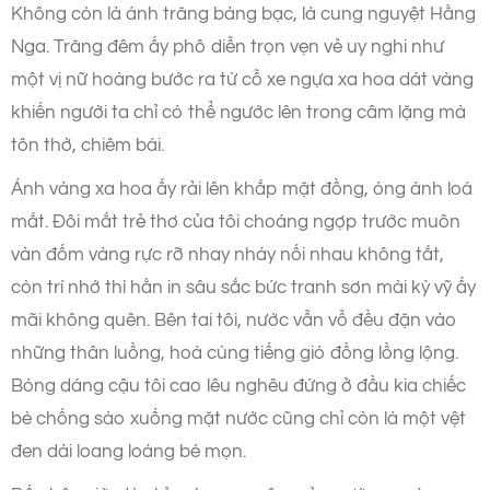
Không còn là ánh trăng bàng bạc, là cung nguyệt Hằng
Nga. Trăng đêm ấy phô diễn trọn vẹn vẻ uy nghi như
một vị nữ hoàng bước ra từ cỗ xe ngựa xa hoa dát vàng
khiến người ta chỉ có thể ngước lên trong câm lặng mà
tôn thờ, chiêm bái.
Ánh vàng xa hoa ấy rải lên khắp mặt đồng, óng ánh loá
mắt. Đôi mắt trẻ thơ của tôi choáng ngợp trước muôn
vàn đốm vàng rực rỡ nhay nháy nối nhau không tắt,
còn trí nhớ thì hằn in sâu sắc bức tranh sơn mài kỳ vỹ ấy
mãi không quên. Bên tai tôi, nước vẫn vỗ đều đặn vào
những thân luồng, hoà cùng tiếng gió đồng lồng lộng.
Bóng dáng cậu tôi cao lêu nghêu đứng ở đầu kia chiếc
bè chống sào xuống mặt nước cũng chỉ còn là một vệt
đen dài loang loáng bé mọn.