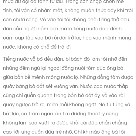
mưa dữ dội đã tạnh từ lâu. Trong cơn chập chờn mê
tỉnh, tôi vẫn cố nhắm mắt, không muốn thức dậy khi trời
còn chưa sáng. Vỗ vào tai tôi không phải tiếng thở đều
đặn của người nằm bên mà là tiếng nước dập dềnh,
oàm oạp tấp vào bờ rồi dội trở lại, hòa vào mênh mông
nước, không có chỗ để trôi đi.
Tiếng nước vỗ bờ đều đặn, bí bách đó làm tôi nhớ đến
những đêm ngủ lại ngoài đồng nuôi tôm của ông bà
giữa bốn bề mênh mông nước lợ. Những đồng tôm được
quây bằng bờ đất sét vuông vắn. Nước cao nước thấp
cũng chỉ quẩn quanh trong bốn bờ đất ấy, vỗ vào rồi
quay ngược trở ra, miên mải không ngớt. Nó tù túng và
bất lực, có trăm ngàn lần tìm đường thoát ly cũng
không làm sao vượt ra được khỏi cái đập chắn chẳng
cao tới lưng quần đứa trẻ nhỡ. Chỉ khi nào ông bà tôi