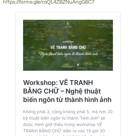
https://forms.gle/raQL4ZBZNuAngG6C7