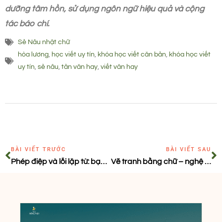
dưỡng tâm hồn, sử dụng ngôn ngữ hiệu quả và cộng
tác báo chí.
Sẻ Nâu nhặt chữ
hòa lương
,
học viết uy tín
,
khóa học viết căn bản
,
khóa học viết
uy tín
,
sẻ nâu
,
tản văn hay
,
viết văn hay
BÀI VIẾT TRƯỚC
BÀI VIẾT SAU
Phép điệp và lỗi lặp từ: bạn đã biết cách phân biệt chưa?
Vẽ tranh bằng chữ – nghệ thuật miêu tả biến ngôn từ thành hình ảnh