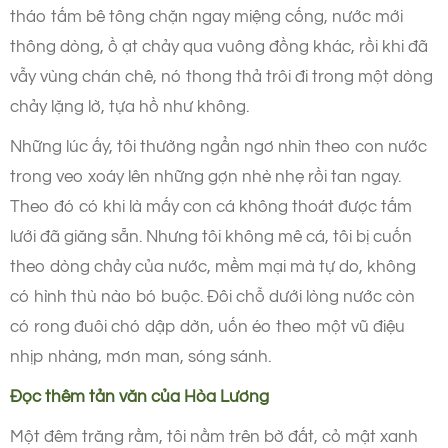
tháo tấm bê tông chặn ngay miệng cống, nước mới
thông dòng, ồ ạt chảy qua vuông đồng khác, rồi khi đã
vẫy vùng chán chê, nó thong thả trôi đi trong một dòng
chảy lặng lờ, tựa hồ như không.
Những lúc ấy, tôi thường ngẩn ngơ nhìn theo con nước
trong veo xoáy lên những gợn nhè nhẹ rồi tan ngay.
Theo đó có khi là mấy con cá không thoát được tấm
lưới đã giăng sẵn. Nhưng tôi không mê cá, tôi bị cuốn
theo dòng chảy của nước, mềm mại mà tự do, không
có hình thù nào bó buộc. Đôi chỗ dưới lòng nước còn
có rong đuôi chó dập dờn, uốn éo theo một vũ điệu
nhịp nhàng, mơn man, sóng sánh.
Đọc thêm tản văn của Hòa Lương
Một đêm trăng rằm, tôi nằm trên bờ đất, cỏ mật xanh