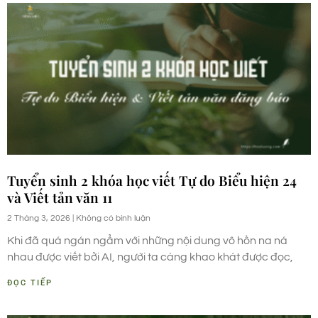
Tuyển sinh 2 khóa học viết Tự do Biểu hiện 24
và Viết tản văn 11
2 Tháng 3, 2026
Không có bình luận
Khi đã quá ngán ngẩm với những nội dung vô hồn na ná
nhau được viết bởi AI, người ta càng khao khát được đọc,
ĐỌC TIẾP