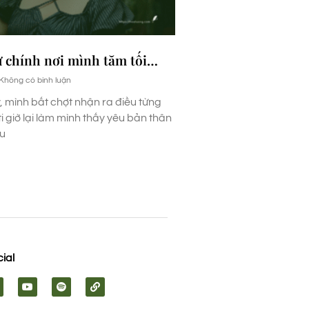
ừ chính nơi mình tăm tối…
Không có bình luận
 mình bất chợt nhận ra điều từng
ti giờ lại làm mình thấy yêu bản thân
ếu
ial