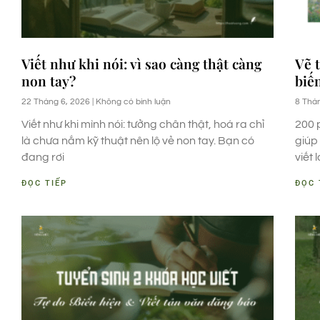
Viết như khi nói: vì sao càng thật càng
Vẽ 
non tay?
biế
22 Tháng 6, 2026
Không có bình luận
8 Thá
Viết như khi mình nói: tưởng chân thật, hoá ra chỉ
200 
là chưa nắm kỹ thuật nên lộ vẻ non tay. Bạn có
giúp
đang rơi
viết
ĐỌC TIẾP
ĐỌC 