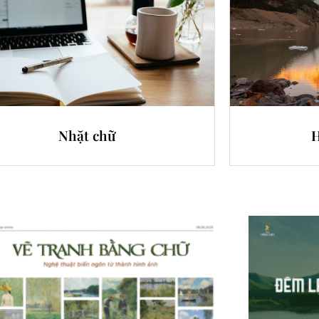
Nhặt chữ
H