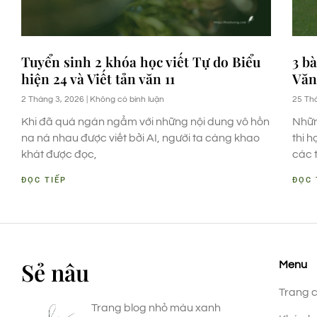
Tuyển sinh 2 khóa học viết Tự do Biểu
3 bà
hiện 24 và Viết tản văn 11
Văn
2 Tháng 3, 2026
Không có bình luận
25 Th
Khi đã quá ngán ngẩm với những nội dung vô hồn
Nhữn
na ná nhau được viết bởi AI, người ta càng khao
thi 
khát được đọc,
các 
ĐỌC TIẾP
ĐỌC 
Sẻ nâu
Menu
Trang 
Trang blog nhỏ màu xanh