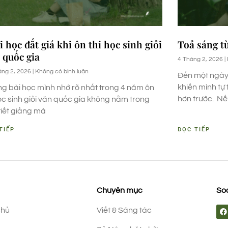
i học đắt giá khi ôn thi học sinh giỏi
Toả sáng t
 quốc gia
4 Tháng 2, 2026
áng 2, 2026
Không có bình luận
Đến một ngày,
khiến mình tự 
g bài học mình nhớ rõ nhất trong 4 năm ôn
hơn trước. N
học sinh giỏi văn quốc gia không nằm trong
tiết giảng mà
TIẾP
ĐỌC TIẾP
Chuyên mục
Soc
chủ
Viết & Sáng tác