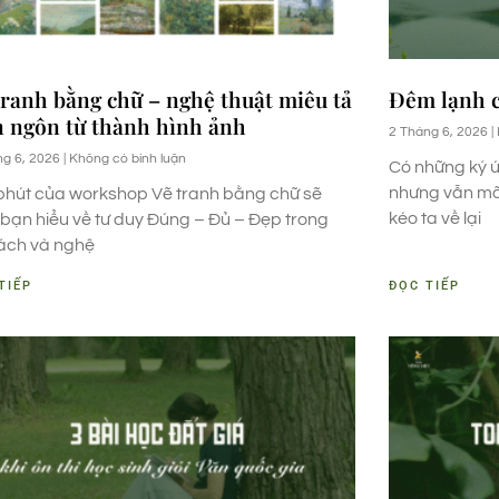
tranh bằng chữ – nghệ thuật miêu tả
Đêm lạnh c
n ngôn từ thành hình ảnh
2 Tháng 6, 2026
ng 6, 2026
Không có bình luận
Có những ký ứ
nhưng vẫn mãi
phút của workshop Vẽ tranh bằng chữ sẽ
kéo ta về lại
 bạn hiểu về tư duy Đúng – Đủ – Đẹp trong
 lách và nghệ
TIẾP
ĐỌC TIẾP