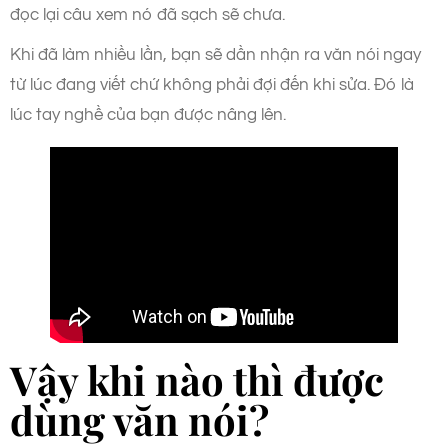
đọc lại câu xem nó đã sạch sẽ chưa.
Khi đã làm nhiều lần, bạn sẽ dần nhận ra văn nói ngay
từ lúc đang viết chứ không phải đợi đến khi sửa. Đó là
lúc tay nghề của bạn được nâng lên.
Vậy khi nào thì được
dùng văn nói?