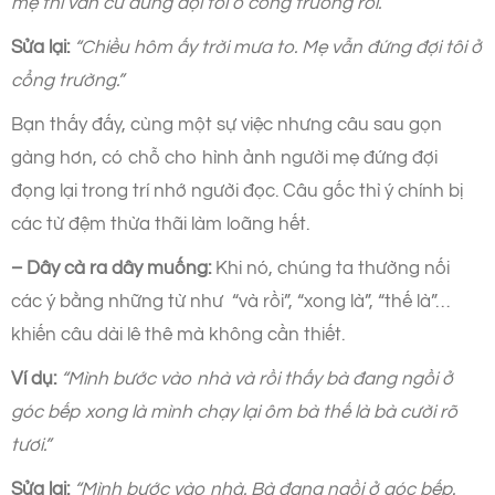
mẹ thì vẫn cứ đứng đợi tôi ở cổng trường rồi.”
Sửa lại:
“Chiều hôm ấy trời mưa to. Mẹ vẫn đứng đợi tôi ở
cổng trường.”
Bạn thấy đấy, cùng một sự việc nhưng câu sau gọn
gàng hơn, có chỗ cho hình ảnh người mẹ đứng đợi
đọng lại trong trí nhớ người đọc. Câu gốc thì ý chính bị
các từ đệm thừa thãi làm loãng hết.
– Dây cà ra dây muống:
Khi nó, chúng ta thường nối
các ý bằng những từ như “và rồi”, “xong là”, “thế là”…
khiến câu dài lê thê mà không cần thiết.
Ví dụ:
“Mình bước vào nhà và rồi thấy bà đang ngồi ở
góc bếp xong là mình chạy lại ôm bà thế là bà cười rõ
tươi.”
Sửa lại:
“Mình bước vào nhà. Bà đang ngồi ở góc bếp.