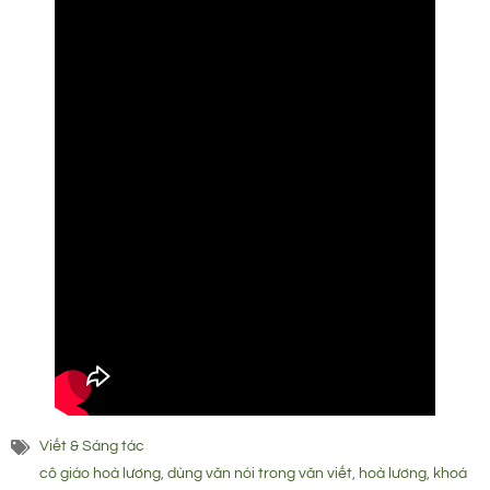
Viết & Sáng tác
cô giáo hoà lương
,
dùng văn nói trong văn viết
,
hoà lương
,
khoá