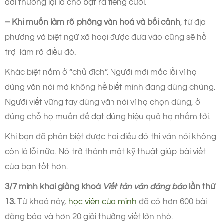
đời thường lại là chỗ bật ra tiếng cười.
– Khi muốn làm rõ phông văn hoá và bối cảnh
, từ địa
phương và biệt ngữ xã hoọi được đưa vào cũng sẽ hỗ
trợ làm rõ điều đó.
Khác biệt nằm ở “chủ đích”. Người mới mắc lỗi vì họ
dùng văn nói mà không hề biết mình đang dùng chúng.
Người viết vững tay dùng văn nói vì họ chọn dùng, ở
đúng chỗ họ muốn để đạt đúng hiệu quả họ nhắm tới.
Khi bạn đã phân biệt được hai điều đó thì văn nói không
còn là lỗi nữa. Nó trở thành một kỹ thuật giúp bài viết
của bạn tốt hơn.
3/7 mình khai giảng khoá
Viết tản văn đăng báo
lần thứ
13.
Từ khoá này,
học viên của mình
đã có hơn 600 bài
đăng báo và hơn 20 giải thưởng viết lớn nhỏ.