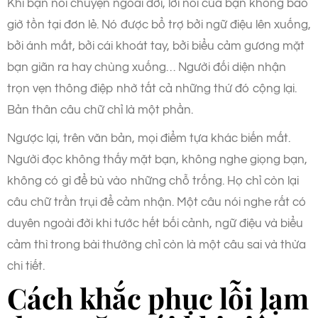
Khi bạn nói chuyện ngoài đời, lời nói của bạn không bao
giờ tồn tại đơn lẻ. Nó được bổ trợ bởi ngữ điệu lên xuống,
bởi ánh mắt, bởi cái khoát tay, bởi biểu cảm gương mặt
bạn giãn ra hay chùng xuống… Người đối diện nhận
trọn vẹn thông điệp nhờ tất cả những thứ đó cộng lại.
Bản thân câu chữ chỉ là một phần.
Ngược lại, trên văn bản, mọi điểm tựa khác biến mất.
Người đọc không thấy mặt bạn, không nghe giọng bạn,
không có gì để bù vào những chỗ trống. Họ chỉ còn lại
câu chữ trần trụi để cảm nhận. Một câu nói nghe rất có
duyên ngoài đời khi tước hết bối cảnh, ngữ điệu và biểu
cảm thì trong bài thường chỉ còn là một câu sai và thừa
chi tiết.
Cách khắc phục lỗi lạm