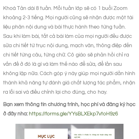
Khoá Tản dài 8 tuần. Mỗi tuần lớp sẽ có 1 buổi Zoom
khoảng 2-3 tiếng. Mọi người cũng sẽ nhận được một tài
liệu phân nội dung và bài thực hành theo từng tuần.
Sau khi làm bài, tất cả bài làm của mọi người đều được
sửa chi tiết từ trục nội dung, mạch văn, thông điệp đến
chi tiết từng câu, từng chữ. Cô giáo sẽ phản hồi chỉ ra
vấn đề ở đó là gì và làm thế nào để sửa, để lần sau
không lặp nữa. Cách góp ý này giúp mọi người dần hình
thành khả năng tự đánh giá chất lượng tác phẩm, nhận
ra lỗi sai và điều chỉnh lại cho đúng, cho hay.
Bạn xem thông tin chương trình, học phí và đăng ký học
ở đây nha:
https://forms.gle/YYsBLXEkp7vtoH9z6