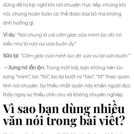
dừng để ta kịp nghĩ khi nói chuyện trực tiếp. nhưng khi
nói, chúng hoàn toàn có thể được loại bỏ mà không
ảnh hưởng gì.
Ví dụ:
“Nói chung là cái cảm giác của mình lúc đó nó
kiểu như là vừa vui vừa buồn ấy.”
Sửa lại:
“Cảm giác của mình lúc đó vừa vui lại vừa buồn.”
– Xưng hô lẫn lộn:
Trong một bài, bạn không nên lúc
xưng “mình”, lúc “tôi”, lúc lại buột ra “tao”, “tớ” theo quán
tính nói chuyện. Sự thiếu nhất quán này khiến người đọc
thấy ngay sự thiếu chỉn chu và không chuyên nghiệp.
Vì sao bạn dùng nhiều
văn nói trong bài viết?