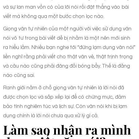
và sự lan man vốn có của lời nói rồi đặt thẳng vào bài
viết mà không qua một bước chọn lọc nào.
Giọng văn tự nhiên của một người với việc sử dụng văn
nói vô tư trong bài viết dễ bị nhầm là một nên mới sinh
ra hiểu lầm. Nhiều bạn nghe tới “đừng lạm dụng văn nói”
liền nghĩ rằng phải viết cho thật văn vẻ, thật trịnh trọng
và câu nào cũng phải đăng đối bóng bẩy. Thế là đằng
nào cũng sai.
Ranh giới nằm ở chỗ giọng văn tự nhiên là lời nói đã
được chọn lọc và sắp xếp lại để có chừng mực, đảm
bảo tính nghiêm túc và lịch sự. Còn văn nói khi bị lạm
dụng chính là lời nói chưa qua xử lý gì cả.
Làm sao nhận ra mình