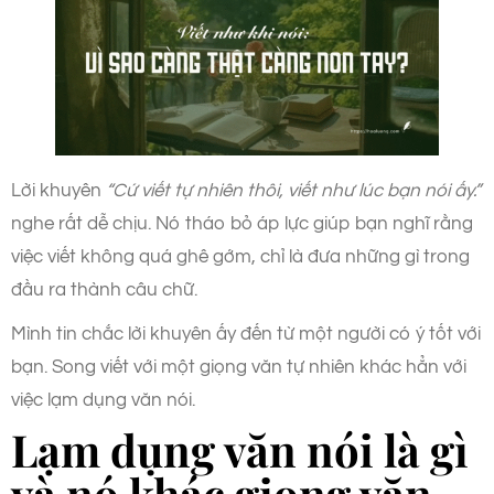
Lời khuyên
“Cứ viết tự nhiên thôi, viết như lúc bạn nói ấy.”
nghe rất dễ chịu. Nó tháo bỏ áp lực giúp bạn nghĩ rằng
việc viết không quá ghê gớm, chỉ là đưa những gì trong
đầu ra thành câu chữ.
Mình tin chắc lời khuyên ấy đến từ một người có ý tốt với
bạn. Song viết với một giọng văn tự nhiên khác hẳn với
việc lạm dụng văn nói.
Lạm dụng văn nói là gì
và nó khác giọng văn