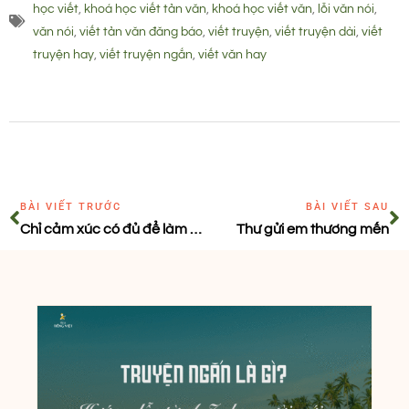
học viết
,
khoá học viết tản văn
,
khoá học viết văn
,
lỗi văn nói
,
văn nói
,
viết tản văn đăng báo
,
viết truyện
,
viết truyện dài
,
viết
truyện hay
,
viết truyện ngắn
,
viết văn hay
BÀI VIẾT TRƯỚC
BÀI VIẾT SAU
Chỉ cảm xúc có đủ để làm nên phong cách viết?
Thư gửi em thương mến