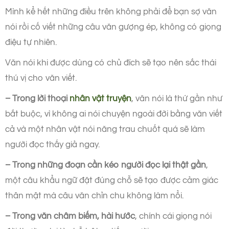
Mình kể hết những điều trên không phải để bạn sợ văn
nói rồi cố viết những câu văn gượng ép, không có giọng
điệu tự nhiên.
Văn nói khi được dùng có chủ đích sẽ tạo nên sắc thái
thú vị cho văn viết.
– Trong lời thoại
nhân vật truyện
, văn nói là thứ gần như
bắt buộc, vì không ai nói chuyện ngoài đời bằng văn viết
cả và một nhân vật nói năng trau chuốt quá sẽ làm
người đọc thấy giả ngay.
– Trong những đoạn cần kéo người đọc lại thật gần
,
một câu khẩu ngữ đặt đúng chỗ sẽ tạo được cảm giác
thân mật mà câu văn chỉn chu không làm nổi.
– Trong văn châm biếm, hài hước
, chính cái giọng nói