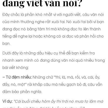
đang viết văn nói?
Đây chắc là phần khó nhất vì với người viết, câu văn nói
của mình thường nghe rất xuôi tai. Nó xuôi tai bởi vì bạn
đang đọc nó bằng tâm trí mà không đọc to lên thành
tiếng để nghe lại hoặc không có ai đọc và phản hồi cho
bạn.
Dưới đây là những dấu hiệu cụ thể để bạn kiểm tra
nhanh xem mình có đang dùng văn nói quá nhiều trong
bài viết không:
– Từ đệm nhiều:
Những chữ “thì, là, mà, rồi, và, cái, ấy,
đấy, nó, một” rải khắp câu mà nếu gạch bỏ đi, câu vẫn
đảm bảo phần nghĩa.
Ví dụ:
“Cái buổi chiều hôm ấy thì trời nó mưa to lắm mà