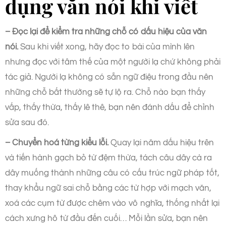
dụng văn nói khi viết
– Đọc lại để kiểm tra những chỗ có dấu hiệu của văn
nói.
Sau khi viết xong, hãy đọc to bài của mình lên
nhưng đọc với tâm thế của một người lạ chứ không phải
tác giả. Người lạ không có sẵn ngữ điệu trong đầu nên
những chỗ bất thường sẽ tự lộ ra. Chỗ nào bạn thấy
vấp, thấy thừa, thấy lê thê, bạn nên đánh dấu để chỉnh
sửa sau đó.
– Chuyển hoá từng kiểu lỗi.
Quay lại năm dấu hiệu trên
và tiến hành gạch bỏ từ đệm thừa, tách câu dây cà ra
dây muống thành những câu có cấu trúc ngữ pháp tốt,
thay khẩu ngữ sai chỗ bằng các từ hợp với mạch văn,
xoá các cụm từ được chêm vào vô nghĩa, thống nhất lại
cách xưng hô từ đầu đến cuối… Mỗi lần sửa, bạn nên