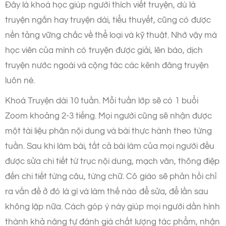
Đây là khoá học giúp người thích viết truyện, dù là
truyện ngắn hay truyện dài, tiểu thuyết, cũng có được
nền tảng vững chắc về thể loại và kỹ thuật. Nhờ vậy mà
học viên của mình có truyện được giải, lên báo, dịch
truyện nước ngoài và cộng tác các kênh đăng truyện
luôn nè.
Khoá Truyện dài 10 tuần. Mỗi tuần lớp sẽ có 1 buổi
Zoom khoảng 2-3 tiếng. Mọi người cũng sẽ nhận được
một tài liệu phân nội dung và bài thực hành theo từng
tuần. Sau khi làm bài, tất cả bài làm của mọi người đều
được sửa chi tiết từ trục nội dung, mạch văn, thông điệp
đến chi tiết từng câu, từng chữ. Cô giáo sẽ phản hồi chỉ
ra vấn đề ở đó là gì và làm thế nào để sửa, để lần sau
không lặp nữa. Cách góp ý này giúp mọi người dần hình
thành khả năng tự đánh giá chất lượng tác phẩm, nhận