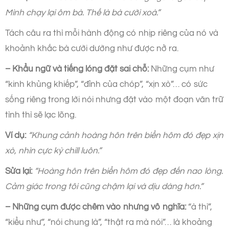
Mình chạy lại ôm bà. Thế là bà cười xoà.”
Tách câu ra thì mỗi hành động có nhịp riêng của nó và
khoảnh khắc bà cười dường như được nở ra.
– Khẩu ngữ và tiếng lóng đặt sai chỗ:
Những cụm như
“kinh khủng khiếp”, “đỉnh của chóp”, “xịn xò”… có sức
sống riêng trong lời nói nhưng đặt vào một đoạn văn trữ
tình thì sẽ lạc lõng.
Ví dụ:
“Khung cảnh hoàng hôn trên biển hôm đó đẹp xịn
xò, nhìn cực kỳ chill luôn.”
Sửa lại:
“Hoàng hôn trên biển hôm đó đẹp đến nao lòng.
Cảm giác trong tôi cũng chậm lại và dịu dàng hơn.”
– Những cụm được chêm vào nhưng vô nghĩa:
“à thì”,
“kiểu như”, “nói chung là”, “thật ra mà nói”… là khoảng