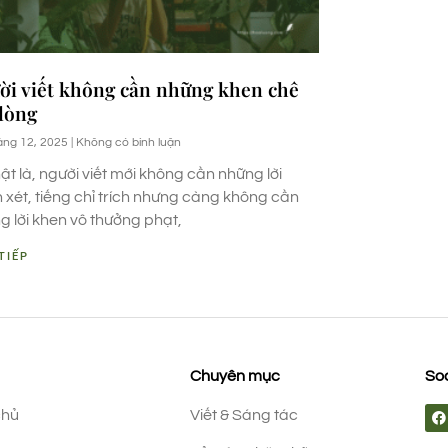
ời viết không cần những khen chê
 lòng
áng 12, 2025
Không có bình luận
ật là, người viết mới không cần những lời
 xét, tiếng chỉ trích nhưng càng không cần
g lời khen vô thưởng phạt,
TIẾP
Chuyên mục
Soc
chủ
Viết & Sáng tác