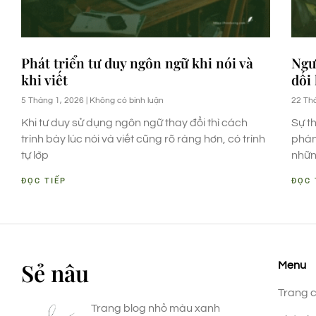
Phát triển tư duy ngôn ngữ khi nói và
Ngư
khi viết
dối
5 Tháng 1, 2026
Không có bình luận
22 Th
Khi tư duy sử dụng ngôn ngữ thay đổi thì cách
Sự th
trình bày lúc nói và viết cũng rõ ràng hơn, có trình
phán
tự lớp
nhữn
ĐỌC TIẾP
ĐỌC 
Sẻ nâu
Menu
Trang 
Trang blog nhỏ màu xanh