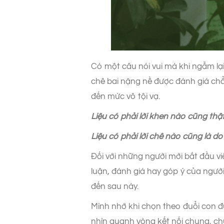
Có một câu nói vui mà khi ngẫm lại
chê bai nặng nề được đánh giá chẳn
đến mức vô tội vạ.
Liệu có phải lời khen nào cũng thậ
Liệu có phải lời chê nào cũng là 
Đối với những người mới bắt đầu v
luận, đánh giá hay góp ý của ngườ
đến sau này.
Mình nhớ khi chọn theo đuổi con đư
nhìn quanh vòng kết nối chung, chưa