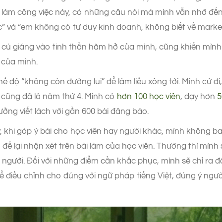
 làm công việc này, có những câu nói mà mình vẫn nhớ đế
ọc” và “em không có tư duy kinh doanh, không biết về marke
t cú giáng vào tinh thần hăm hở của mình, cũng khiến mìn
 của mình.
 độ “không còn đường lui” để làm liều xông tới. Mình cứ đi,
 cũng đã là năm thứ 4. Mình có
hơn 100 học viên
, dạy hơn
5
ởng viết lách với gần 600 bài đăng báo.
, khi góp ý bài cho học viên hay người khác, mình không b
 để lại nhận xét trên bài làm của học viên. Thường thì mình
người. Đối với những điểm cần khắc phục, mình sẽ chỉ ra đâu
ể điều chỉnh cho đúng với ngữ pháp tiếng Việt, đúng ý người