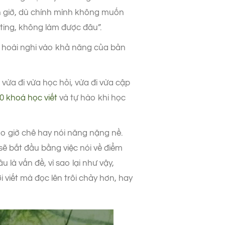
n giờ, dù chính mình không muốn
ting, không làm được đâu”.
h hoài nghi vào khả năng của bản
 vừa đi vừa học hỏi, vừa đi vừa cập
0 khoá học
v
iết
và tự hào khi học
ao giờ chê hay nói năng nặng nề.
 sẽ bắt đầu bằng việc nói về điểm
 là vấn đề, vì sao lại như vậy,
 viết mà đọc lên trôi chảy hơn, hay