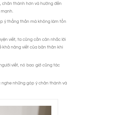
n, chân thành hơn và hướng đến
c mạnh.
óp ý thẳng thắn mà không làm tổn
ện viết, ta cũng cần cân nhắc lời
ề khả năng viết của bản thân khi
người viết, nó bao giờ cũng tác
ợc nghe những góp ý chân thành và