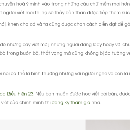
iết chuyển hoá ý mình vào trong những câu chữ mềm mại hơ
ắt người viết mới thì họ sẽ thấy bản thân được tiếp thêm sứ
hái, khen cho có và ta cũng được chọn cách diễn đạt để g
ỡ những cây viết mới, những người đang loay hoay với chuy
ừ bỏ trong buồn bã, thất vọng mà cũng không bị ảo tưởng v
i nói có thể là bình thường nhưng với người nghe và còn là 
 do Biểu hiện 23
. Nếu bạn muốn được học viết bài bản, đư
 viết của chính mình thì
đăng ký tham gia
nha.