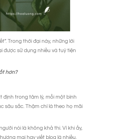
”. Trong thời đại này, những lời
i được sử dụng nhiều và tuỳ tiện
tốt hơn?
 định trong tâm lý, mỗi một bình
c sâu sắc. Thậm chí là theo họ mãi
ời nói là không khả thi. Vì khi ấy,
hương mại hay viết blog là nhiều.