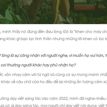
, mình thấy nó đúng đến đau lòng. Đó là “khen cho mày chết
g khác gì bạo lực tinh thần nhưng những lời khen có lúc lạ
t lòng là sự công nhận với người nghe, vì muốn họ vui hơn, 
do coi thường người khác hay phủ nhận họ?
iết, vốn nhạy cảm với từ ngữ và cũng có sự mong manh nhất
i khác về câu chữ của họ đều để lại những ấn tượng cảm xú
ờng dạy viết sáng tác vào năm 2022, mình đã nghe nhiều ngư
 có ai dạy sáng tác, mọi người chỉ dạy viết nội dung, viết t