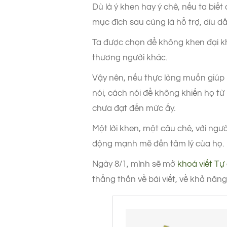
Dù là ý khen hay ý chê, nếu ta b
mục đích sau cùng là hỗ trợ, dìu d
Ta được chọn để không khen đại k
thương người khác.
Vậy nên, nếu thực lòng muốn giúp đ
nói, cách nói để không khiến họ t
chưa đạt đến mức ấy.
Một lời khen, một câu chê, với ngườ
động mạnh mẽ đến tâm lý của họ.
Ngày 8/1, mình sẽ mở
khoá viết Tự
thẳng thắn về bài viết, về khả năng