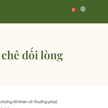
0
chê dối lòng
n những lời khen vô thưởng phạt,