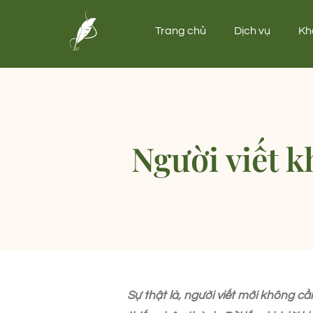
Trang chủ
Dịch vụ
Kh
Người viết 
Sự thật là, người viết mới không c