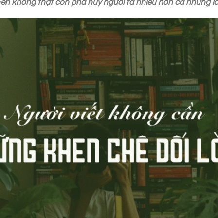
 khen không thật còn phá huỷ người ta nhiều hơn cả những lờ