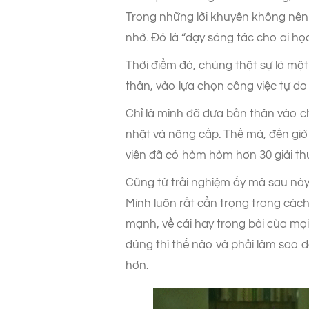
Trong những lời khuyên không nên
nhớ. Đó là “dạy sáng tác cho ai h
Thời điểm đó, chúng thật sự là mộ
thân, vào lựa chọn công việc tự do
Chỉ là mình đã đưa bản thân vào chế
nhật và nâng cấp. Thế mà, đến giờ
viên đã có hòm hòm hơn 30 giải thư
Cũng từ trải nghiệm ấy mà sau này
Mình luôn rất cẩn trọng trong cách
mạnh, về cái hay trong bài của mọi 
đúng thì thế nào và phải làm sao đ
hơn.