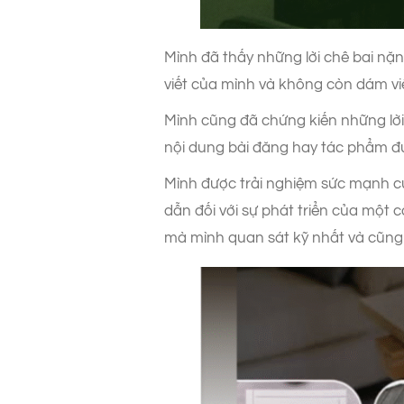
Mình đã thấy những lời chê bai nặng
viết của mình và không còn dám v
Mình cũng đã chứng kiến những lời
nội dung bài đăng hay tác phẩm đư
Mình được trải nghiệm sức mạnh củ
dẫn đối với sự phát triển của một 
mà mình quan sát kỹ nhất và cũng