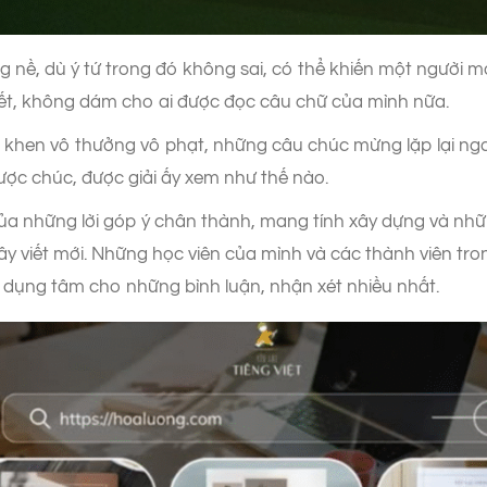
 nề, dù ý tứ trong đó không sai, có thể khiến một người mới
iết, không dám cho ai được đọc câu chữ của mình nữa.
 khen vô thưởng vô phạt, những câu chúc mừng lặp lại nga
ợc chúc, được giải ấy xem như thế nào.
a những lời góp ý chân thành, mang tính xây dựng và nhữn
cây viết mới. Những học viên của mình và các thành viên tr
 dụng tâm cho những bình luận, nhận xét nhiều nhất.